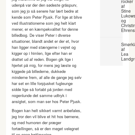
rocker
udenpå var der den sødeste gråspurv,
af
Stine
som jeg jo så senere har lært bedre at
Lukows
kende som Peter Pjusk. For lige at blive
og
ved illustrationerne som jeg helt klart
Christi
mener, er en kæmpekvalitet for denne
Ehrens
billedbog. De viser Peter i diverse
situationer, blandt andet er der et, hvor
Smørkl
han ligger med stængerne i vejret og
af
kigger op i himlen, lige efter han er
Lea
Landgr
drattet ud af reden. Bogen gik lige i
hjertet på mig, for mens jeg læste og
kiggede på billederne, dukkede
minderne frem, af alle de gange jeg selv
har set en lille forpjusket fugleunge
sidde lige så fortabt på jorden med
nogenlunde det samme udtryk i
ansigtet, som man ser hos Peter Pjusk.
Bogen kan helt sikkert varmt anbefales,
jeg tror den vil blive et hit hos børnene,
og med humoren der præger
fortællingen, så er den meget velegnet
til en gang højtlæsning.