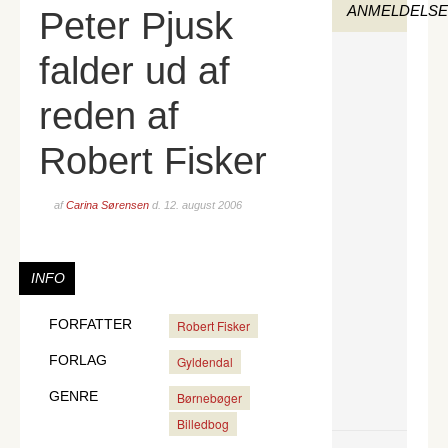
ANMELDELS
Peter Pjusk
falder ud af
reden af
Robert Fisker
af
Carina Sørensen
d.
12. august 2006
INFO
FORFATTER
Robert Fisker
FORLAG
Gyldendal
GENRE
Børnebøger
Billedbog