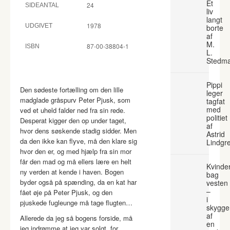
Et
24
SIDEANTAL
liv
langt
1978
UDGIVET
borte
af
M.
87-00-38804-1
ISBN
L.
Stedm
Pippi
Den sødeste fortælling om den lille
leger
madglade gråspurv Peter Pjusk, som
tagfat
med
ved et uheld falder ned fra sin rede.
politiet
Desperat kigger den op under taget,
af
hvor dens søskende stadig sidder. Men
Astrid
da den ikke kan flyve, må den klare sig
Lindgr
hvor den er, og med hjælp fra sin mor
får den mad og må ellers lære en helt
Kvinde
ny verden at kende i haven. Bogen
bag
byder også på spænding, da en kat har
vesten
–
fået øje på Peter Pjusk, og den
i
pjuskede fugleunge må tage flugten…
skygge
af
Allerede da jeg så bogens forside, må
en
jeg indrømme at jeg var solgt, for