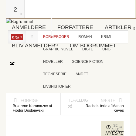
2
ANMELDERE
FORFATTERE
ARTIKLER
BØRNEBØGER
ROMAN
KRIMI
KIG
BLIV ANMELDER?
OM BOGRUMMET
GRAPHIC NOVEL
DIGTE
UNG
NOVELLER
SCIENCE FICTION
TEGNESERIE
ANDET
LIVSHISTORIER
TILFÆLDIG
FORRIGE
NÆSTE
Brødrene Karamazov af
Rachels ferie af Marian
Fjodor Dostojevskij
Keyes
SE
ALLE
NYESTE