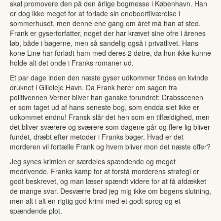
skal promovere den på den årlige bogmesse i København. Han
er dog ikke meget for at forlade sin eneboertilværelse i
sommerhuset, men denne ene gang om året må han af sted.
Frank er gyserforfatter, noget der har krævet sine ofre i årenes
løb, både i bøgerne, men så sandelig også i privatlivet. Hans
kone Line har forladt ham med deres 2 døtre, da hun ikke kunne
holde alt det onde i Franks romaner ud.
Et par dage inden den næste gyser udkommer findes en kvinde
druknet i Gilleleje Havn. Da Frank hører om sagen fra
politivennen Verner bliver han ganske forundret: Drabsscenen
er som taget ud af hans seneste bog, som endda slet ikke er
udkommet endnu! Fransk slår det hen som en tilfældighed, men
det bliver sværere og sværere som dagene går og flere lig bliver
fundet, dræbt efter metoder i Franks bøger. Hvad er det
morderen vil fortælle Frank og hvem bliver mon det næste offer?
Jeg synes krimien er særdeles spændende og meget
medrivende. Franks kamp for at forstå morderens strategi er
godt beskrevet, og man læser spændt videre for at få afdækket
de mange svar. Desværre brød jeg mig ikke om bogens slutning,
men alt i alt en rigtig god krimi med et godt sprog og et
spændende plot.