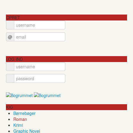
OPRET
@
LOG IND
KIG
Børnebøger
Roman
Krimi
Graphic Novel