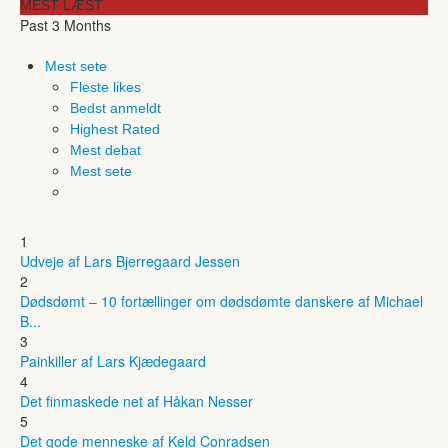
MEST LÆST
Past 3 Months
Mest sete
Fleste likes
Bedst anmeldt
Highest Rated
Mest debat
Mest sete
1
Udveje af Lars Bjerregaard Jessen
2
Dødsdømt – 10 fortællinger om dødsdømte danskere af Michael
B...
3
Painkiller af Lars Kjædegaard
4
Det finmaskede net af Håkan Nesser
5
Det gode menneske af Keld Conradsen