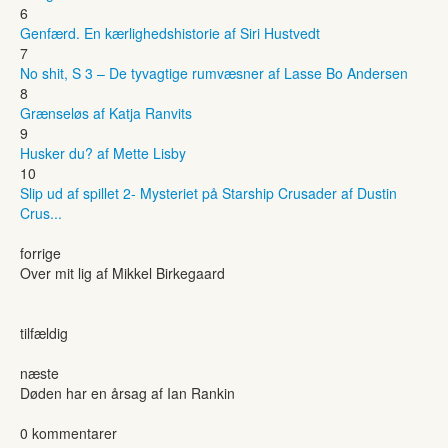
6
Genfærd. En kærlighedshistorie af Siri Hustvedt
7
No shit, S 3 – De tyvagtige rumvæsner af Lasse Bo Andersen
8
Grænseløs af Katja Ranvits
9
Husker du? af Mette Lisby
10
Slip ud af spillet 2- Mysteriet på Starship Crusader af Dustin
Crus...
forrige
Over mit lig af Mikkel Birkegaard
tilfældig
næste
Døden har en årsag af Ian Rankin
0 kommentarer