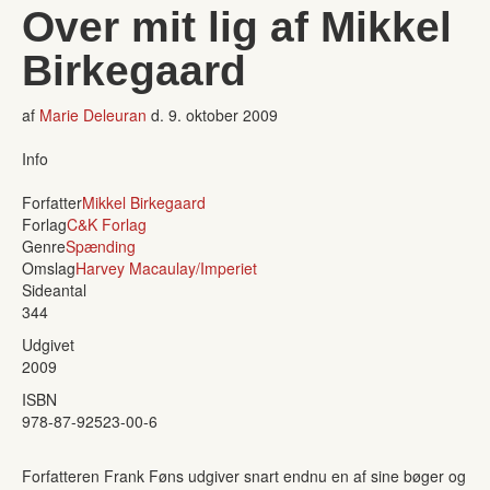
Over mit lig af Mikkel
Birkegaard
af
Marie Deleuran
d.
9. oktober 2009
Info
Forfatter
Mikkel Birkegaard
Forlag
C&K Forlag
Genre
Spænding
Omslag
Harvey Macaulay/Imperiet
Sideantal
344
Udgivet
2009
ISBN
978-87-92523-00-6
Forfatteren Frank Føns udgiver snart endnu en af sine bøger og