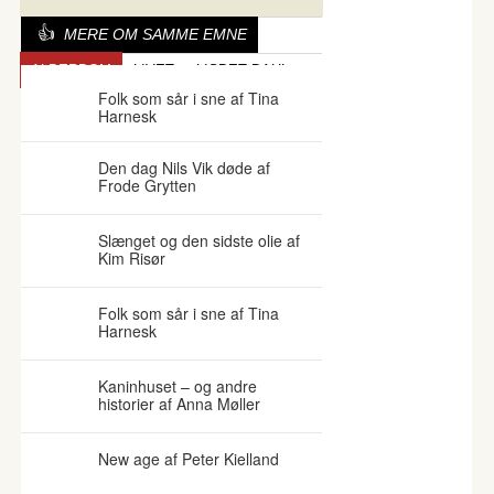
MERE OM SAMME EMNE
ALDERDOM
LIVET
LISBET DAHL
Folk som sår i sne af Tina
Harnesk
Den dag Nils Vik døde af
Frode Grytten
Slænget og den sidste olie af
Kim Risør
Folk som sår i sne af Tina
Harnesk
Kaninhuset – og andre
historier af Anna Møller
New age af Peter Kielland