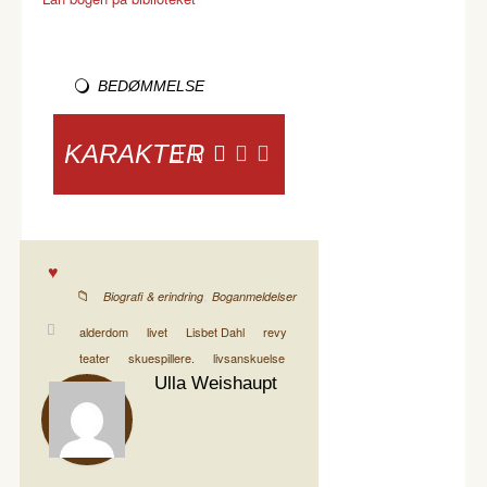
BEDØMMELSE
KARAKTER
,
Biografi & erindring
Boganmeldelser
alderdom
livet
Lisbet Dahl
revy
teater
skuespillere.
livsanskuelse
Ulla Weishaupt