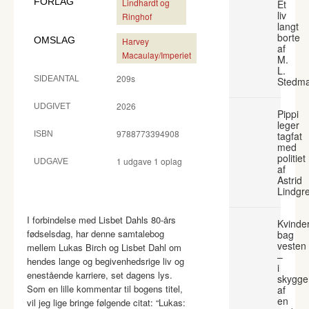
FORLAG
Lindhardt og
Et
liv
Ringhof
langt
borte
OMSLAG
Harvey
af
Macaulay/Imperiet
M.
L.
209s
SIDEANTAL
Stedm
2026
UDGIVET
Pippi
leger
9788773394908
ISBN
tagfat
med
politiet
1 udgave 1 oplag
UDGAVE
af
Astrid
Lindgr
I forbindelse med Lisbet Dahls 80-års
Kvinde
fødselsdag, har denne samtalebog
bag
vesten
mellem Lukas Birch og Lisbet Dahl om
–
hendes lange og begivenhedsrige liv og
i
enestående karriere, set dagens lys.
skygge
Som en lille kommentar til bogens titel,
af
en
vil jeg lige bringe følgende citat: “Lukas: