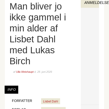
ANMELDELS
Man bliver jo
ikke gammel i
min alder af
Lisbet Dahl
med Lukas
Birch
af
Ulla Weishaupt
d.
28. juni 2026
INFO
FORFATTER
Lisbet Dahl