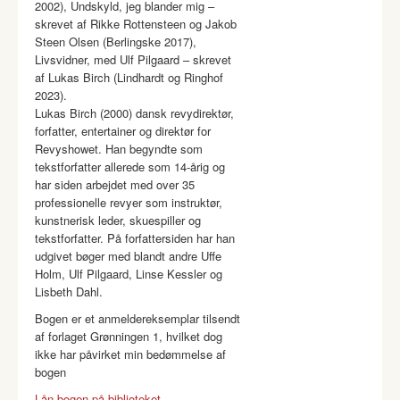
2002), Undskyld, jeg blander mig –
skrevet af Rikke Rottensteen og Jakob
Steen Olsen (Berlingske 2017),
Livsvidner, med Ulf Pilgaard – skrevet
af Lukas Birch (Lindhardt og Ringhof
2023).
Lukas Birch (2000) dansk revydirektør,
forfatter, entertainer og direktør for
Revyshowet. Han begyndte som
tekstforfatter allerede som 14-årig og
har siden arbejdet med over 35
professionelle revyer som instruktør,
kunstnerisk leder, skuespiller og
tekstforfatter. På forfattersiden har han
udgivet bøger med blandt andre Uffe
Holm, Ulf Pilgaard, Linse Kessler og
Lisbeth Dahl.
Bogen er et anmeldereksemplar tilsendt
af forlaget Grønningen 1, hvilket dog
ikke har påvirket min bedømmelse af
bogen
Lån bogen på biblioteket