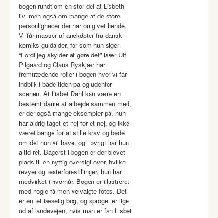
bogen rundt om en stor del at Lisbeth
liv, men også om mange af de store
personligheder der har omgivet hende.
Vi får masser af anekdoter fra dansk
komiks guldalder, for som hun siger
“Fordi jeg skylder at gøre det” især Ulf
Pilgaard og Claus Ryskjær har
fremtrædende roller i bogen hvor vi får
indblik i både tiden på og udenfor
scenen. At Lisbet Dahl kan være en
bestemt dame at arbejde sammen med,
er der også mange eksempler på, hun
har aldrig taget et nej for et nej, og ikke
været bange for at stille krav og bede
om det hun vil have, og i øvrigt har hun
altid ret. Bagerst i bogen er der blevet
plads til en nyttig oversigt over, hvilke
revyer og teaterforestillinger, hun har
medvirket i hvornår. Bogen er illustreret
med nogle få men velvalgte fotos. Det
er en let læselig bog, og sproget er lige
ud af landevejen, hvis man er fan Lisbet