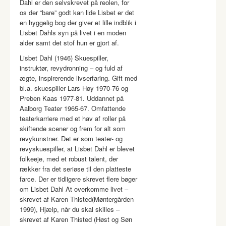
Dahl er den selvskrevet på reolen, for
os der “bare” godt kan lide Lisbet er det
en hyggelig bog der giver et lille indblik i
Lisbet Dahls syn på livet i en moden
alder samt det stof hun er gjort af.
Lisbet Dahl (1946) Skuespiller,
instruktør, revydronning – og fuld af
ægte, inspirerende livserfaring. Gift med
bl.a. skuespiller Lars Høy 1970-76 og
Preben Kaas 1977-81. Uddannet på
Aalborg Teater 1965-67. Omfattende
teaterkarriere med et hav af roller på
skiftende scener og frem for alt som
revykunstner. Det er som teater- og
revyskuespiller, at Lisbet Dahl er blevet
folkeeje, med et robust talent, der
rækker fra det seriøse til den platteste
farce. Der er tidligere skrevet flere bøger
om Lisbet Dahl At overkomme livet –
skrevet af Karen Thisted(Møntergården
1999), Hjælp, når du skal skilles –
skrevet af Karen Thisted (Høst og Søn