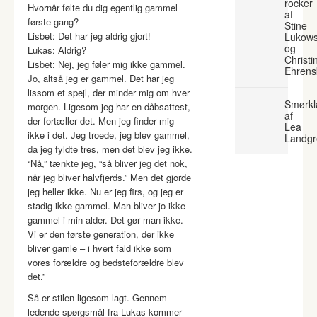
rocker
Hvornår følte du dig egentlig gammel
af
første gang?
Stine
Lisbet: Det har jeg aldrig gjort!
Lukows
og
Lukas: Aldrig?
Christi
Lisbet: Nej, jeg føler mig ikke gammel.
Ehrens
Jo, altså jeg er gammel. Det har jeg
lissom et spejl, der minder mig om hver
Smørkl
morgen. Ligesom jeg har en dåbsattest,
af
der fortæller det. Men jeg finder mig
Lea
ikke i det. Jeg troede, jeg blev gammel,
Landgr
da jeg fyldte tres, men det blev jeg ikke.
“Nå,” tænkte jeg, “så bliver jeg det nok,
når jeg bliver halvfjerds.” Men det gjorde
jeg heller ikke. Nu er jeg firs, og jeg er
stadig ikke gammel. Man bliver jo ikke
gammel i min alder. Det gør man ikke.
Vi er den første generation, der ikke
bliver gamle – i hvert fald ikke som
vores forældre og bedsteforældre blev
det.”
Så er stilen ligesom lagt. Gennem
ledende spørgsmål fra Lukas kommer