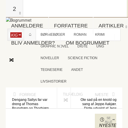
2
ANMELDERE
FORFATTERE
ARTIKLER
BØRNEBØGER
ROMAN
KRIMI
KIG
BLIV ANMELDER?
OM BOGRUMMET
GRAPHIC NOVEL
DIGTE
UNG
NOVELLER
SCIENCE FICTION
TEGNESERIE
ANDET
LIVSHISTORIER
TILFÆLDIG
FORRIGE
NÆSTE
Dengang Sallys far var
Ole sad på en knold og
dreng af Thomas
sang af Jeppe Aakjær.
Brunstrøm og Thorbjørn
Digte udvalgt af Jens
Christoffersen
Smærup Sørensen
SE
ALLE
NYESTE