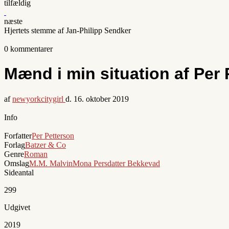
tilfældig
næste
Hjertets stemme af Jan-Philipp Sendker
0 kommentarer
Mænd i min situation af Per 
af
newyorkcitygirl
d.
16. oktober 2019
Info
Forfatter
Per Petterson
Forlag
Batzer & Co
Genre
Roman
Omslag
M.M. Malvin
Mona Persdatter Bekkevad
Sideantal
299
Udgivet
2019