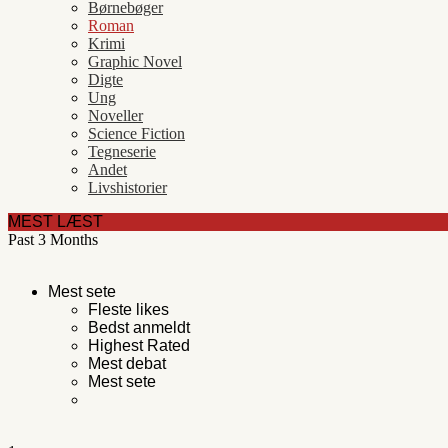
Børnebøger
Roman
Krimi
Graphic Novel
Digte
Ung
Noveller
Science Fiction
Tegneserie
Andet
Livshistorier
MEST LÆST
Past 3 Months
Mest sete
Fleste likes
Bedst anmeldt
Highest Rated
Mest debat
Mest sete