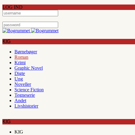
LOG IND
KIG
Børnebøger
Roman
Krimi
Graphic Novel
Digte
Ung
Noveller
Science Fiction
Tegneserie
Andet
Livshistorier
KIG
KIG