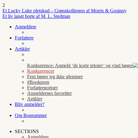
2
Et Lucky Luke pletskud – Grønskollingen af Morris & Gosinny
Et liv langt borte af M. L. Stedman
Anmeldere
Forfattere
Artikler
Konkurrence: Anmeld ‘de korte tekster’ og vind bøger
Konkurrencer
Fem bøger jeg ikke glemmer
#Bookporn
Forfatterportræt
Anmeldernes favoritter
Artikler
Bliv anmelder?
Om Bogrummet
SECTIONS
Anmeldere