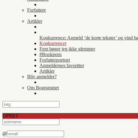
Forfattere
Artikler
Konkurrence: Anmeld ‘de korte tekster’ og vind b
Konkurrencer
Fem bøger jeg ikke glemmer
#Bookporn
Forfatterportræt
Anmeldernes favoritter
Artikler
Bliv anmelder?
Om Bogrummet
OPRET
@