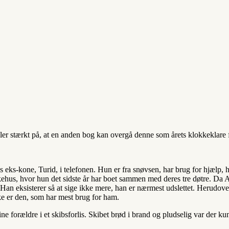
vler stærkt på, at en anden bog kan overgå denne som årets klokkeklare f
ns eks-kone, Turid, i telefonen. Hun er fra snøvsen, har brug for hjælp,
kehus, hvor hun det sidste år har boet sammen med deres tre døtre. Da 
 Han eksisterer så at sige ikke mere, han er nærmest udslettet. Herudove
ke er den, som har mest brug for ham.
sine forældre i et skibsforlis. Skibet brød i brand og pludselig var der k