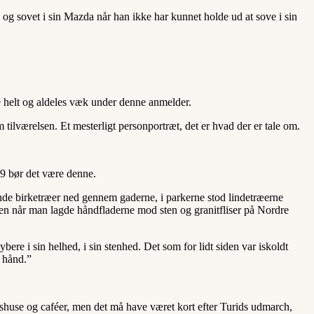
ud og sovet i sin Mazda når han ikke har kunnet holde ud at sove i sin
 helt og aldeles væk under denne anmelder.
 tilværelsen. Et mesterligt personportræt, det er hvad der er tale om.
019 bør det være denne.
pende birketræer ned gennem gaderne, i parkerne stod lindetræerne
en når man lagde håndfladerne mod sten og granitfliser på Nordre
re i sin helhed, i sin stenhed. Det som for lidt siden var iskoldt
i hånd.”
rtshuse og caféer, men det må have været kort efter Turids udmarch,