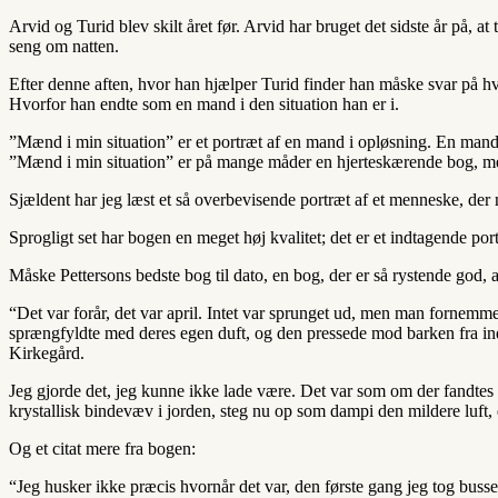
Arvid og Turid blev skilt året før. Arvid har bruget det sidste år på, 
seng om natten.
Efter denne aften, hvor han hjælper Turid finder han måske svar på hv
Hvorfor han endte som en mand i den situation han er i.
”Mænd i min situation” er et portræt af en mand i opløsning. En mand h
”Mænd i min situation” er på mange måder en hjerteskærende bog, men
Sjældent har jeg læst et så overbevisende portræt af et menneske, der n
Sprogligt set har bogen en meget høj kvalitet; det er et indtagende por
Måske Pettersons bedste bog til dato, en bog, der er så rystende god, a
“Det var forår, det var april. Intet var sprunget ud, men man fornemme
sprængfyldte med deres egen duft, og den pressede mod barken fra ind
Kirkegård.
Jeg gjorde det, jeg kunne ikke lade være. Det var som om der fandtes n
krystallisk bindevæv i jorden, steg nu op som dampi den mildere luft, d
Og et citat mere fra bogen:
“Jeg husker ikke præcis hvornår det var, den første gang jeg tog buss