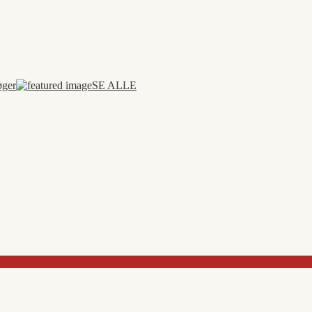
øger
SE ALLE