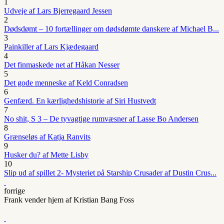
1
Udveje af Lars Bjerregaard Jessen
2
Dødsdømt – 10 fortællinger om dødsdømte danskere af Michael B...
3
Painkiller af Lars Kjædegaard
4
Det finmaskede net af Håkan Nesser
5
Det gode menneske af Keld Conradsen
6
Genfærd. En kærlighedshistorie af Siri Hustvedt
7
No shit, S 3 – De tyvagtige rumvæsner af Lasse Bo Andersen
8
Grænseløs af Katja Ranvits
9
Husker du? af Mette Lisby
10
Slip ud af spillet 2- Mysteriet på Starship Crusader af Dustin Crus...
forrige
Frank vender hjem af Kristian Bang Foss