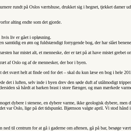
at turnere rundt på Oslos værtshuse, drukket sig i hegnet, tjekket damer 
orfor alting endte som det gjorde.
vis liv er gået i opløsning.
 samtidig en øm og fuldstændigt forrygende bog, der har slået benene
æsten har mistet alt, et menneske, der er tæt på at have mistet grebet om
træt af Oslo og af de mennesker, der bor i byen.
t det svært helt at finde ord for det – skal du kun læse en bog i hele 2
de det i luften, selv inde i byen drev den søde duft af utålmodigt trip
ersiden så hårdt at barken brast i store flænger, og man mærkede varm
oget dybere i stenene, en dybere varme, ikke geologisk dybere, men dybe
et var Oslo, lige på det tidspunkt. Bjørnson valgte april. Vi stod hånd 
en ned til centrum for at gå i gaderne om aftenen, gå på bar, besøge væ