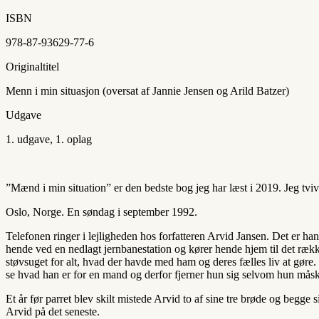
ISBN
978-87-93629-77-6
Originaltitel
Menn i min situasjon (oversat af Jannie Jensen og Arild Batzer)
Udgave
1. udgave, 1. oplag
”Mænd i min situation” er den bedste bog jeg har læst i 2019. Jeg tvi
Oslo, Norge. En søndag i september 1992.
Telefonen ringer i lejligheden hos forfatteren Arvid Jansen. Det er ha
hende ved en nedlagt jernbanestation og kører hende hjem til det ræk
støvsuget for alt, hvad der havde med ham og deres fælles liv at gøre.
se hvad han er for en mand og derfor fjerner hun sig selvom hun mås
Et år før parret blev skilt mistede Arvid to af sine tre brøde og begge 
Arvid på det seneste.