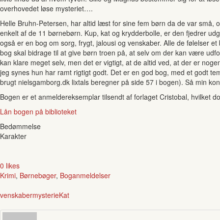
overhovedet løse mysteriet….
Helle Bruhn-Petersen, har altid læst for sine fem børn da de var små, o
enkelt af de 11 børnebørn. Kup, kat og krydderbolle, er den fjedrer udg
også er en bog om sorg, frygt, jalousi og venskaber. Alle de følelser 
bog skal bidrage til at give børn troen på, at selv om der kan være udford
kan klare meget selv, men det er vigtigt, at de altid ved, at der er nogen
jeg synes hun har ramt rigtigt godt. Det er en god bog, med et godt tem
brugt nielsgamborg.dk lixtals beregner på side 57 i bogen). Så min ko
Bogen er et anmeldereksemplar tilsendt af forlaget Cristobal, hvilket 
Lån bogen på biblioteket
Bedømmelse
Karakter
0 likes
Krimi
,
Børnebøger
,
Boganmeldelser
venskaber
mysterie
Kat