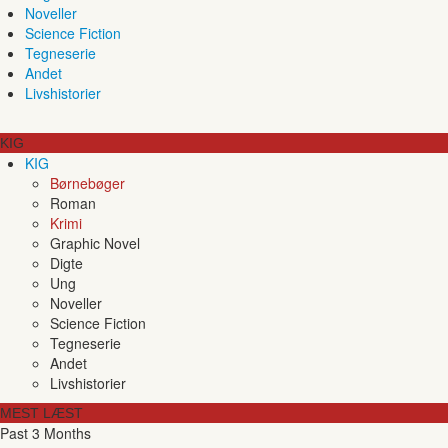
Noveller
Science Fiction
Tegneserie
Andet
Livshistorier
KIG
KIG
Børnebøger
Roman
Krimi
Graphic Novel
Digte
Ung
Noveller
Science Fiction
Tegneserie
Andet
Livshistorier
MEST LÆST
Past 3 Months