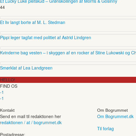
Et Lucky Luke pletskud – Grønskollingen af Morris & Gosinny
44
Et liv langt borte af M. L. Stedman
Pippi leger tagfat med politiet af Astrid Lindgren
Kvinderne bag vesten – i skyggen af en rocker af Stine Lukowski og Ch
Smørklat af Lea Landgreen
HELLO!
FIND OS
-1
-1
Kontakt
Om Bogrummet
Send en mail til redaktionen her
Om Bogrummet.dk
redaktionen / at / bogrummet.dk
Til forlag
Postadresse: