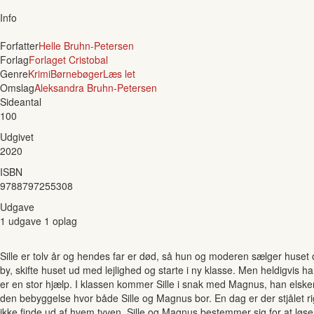
Info
Forfatter
Helle Bruhn-Petersen
Forlag
Forlaget Cristobal
Genre
Krimi
Børnebøger
Læs let
Omslag
Aleksandra Bruhn-Petersen
Sideantal
100
Udgivet
2020
ISBN
9788797255308
Udgave
1 udgave 1 oplag
Sille er tolv år og hendes far er død, så hun og moderen sælger huset og f
by, skifte huset ud med lejlighed og starte i ny klasse. Men heldigvis har
er en stor hjælp. I klassen kommer Sille i snak med Magnus, han elske
den bebyggelse hvor både Sille og Magnus bor. En dag er der stjålet 
ikke finde ud af hvem tyven. Sille og Magnus bestemmer sig for at løse m