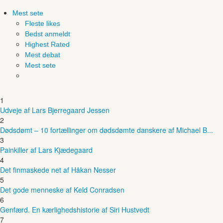
Mest sete
Fleste likes
Bedst anmeldt
Highest Rated
Mest debat
Mest sete
1
Udveje af Lars Bjerregaard Jessen
2
Dødsdømt – 10 fortællinger om dødsdømte danskere af Michael B...
3
Painkiller af Lars Kjædegaard
4
Det finmaskede net af Håkan Nesser
5
Det gode menneske af Keld Conradsen
6
Genfærd. En kærlighedshistorie af Siri Hustvedt
7