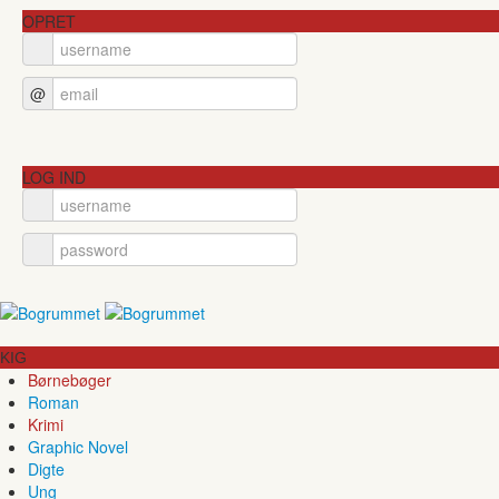
OPRET
@
LOG IND
KIG
Børnebøger
Roman
Krimi
Graphic Novel
Digte
Ung