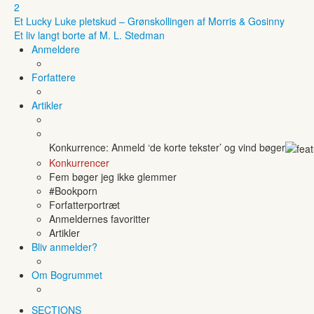
2
Et Lucky Luke pletskud – Grønskollingen af Morris & Gosinny
Et liv langt borte af M. L. Stedman
Anmeldere
Forfattere
Artikler
Konkurrence: Anmeld ‘de korte tekster’ og vind bøger
Konkurrencer
Fem bøger jeg ikke glemmer
#Bookporn
Forfatterportræt
Anmeldernes favoritter
Artikler
Bliv anmelder?
Om Bogrummet
SECTIONS