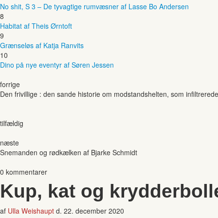
No shit, S 3 – De tyvagtige rumvæsner af Lasse Bo Andersen
8
Habitat af Theis Ørntoft
9
Grænseløs af Katja Ranvits
10
Dino på nye eventyr af Søren Jessen
forrige
Den frivillige : den sande historie om modstandshelten, som infiltrered
tilfældig
næste
Snemanden og rødkælken af Bjarke Schmidt
0 kommentarer
Kup, kat og krydderboll
af
Ulla Weishaupt
d.
22. december 2020