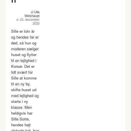
af
Ulla
Weishaupt
d. 22. december
2020
Sille er tolv år
og hendes far er
død, så hun og
moderen sælger
huset og flytter
til en lejlighed i
Korsør. Det er
lidt svært for
Sille at komme
til en ny by,
skifte huset ud
med lejlighed og
starte i ny
klasse. Men
heldigvis har
Sille Sorte,
hendes højt
elskede kat, hun