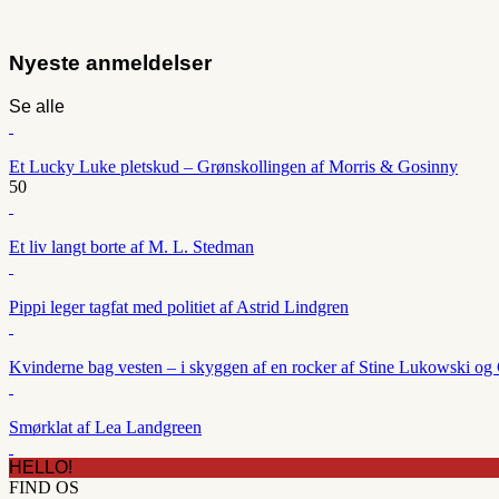
Nyeste anmeldelser
Se alle
Et Lucky Luke pletskud – Grønskollingen af Morris & Gosinny
50
Et liv langt borte af M. L. Stedman
Pippi leger tagfat med politiet af Astrid Lindgren
Kvinderne bag vesten – i skyggen af en rocker af Stine Lukowski og 
Smørklat af Lea Landgreen
HELLO!
FIND OS