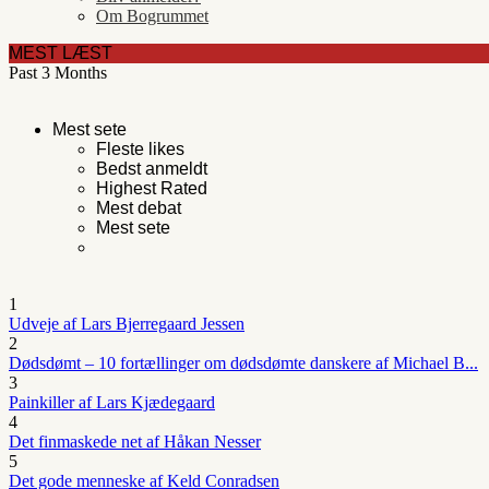
Om Bogrummet
MEST LÆST
Past 3 Months
Mest sete
Fleste likes
Bedst anmeldt
Highest Rated
Mest debat
Mest sete
1
Udveje af Lars Bjerregaard Jessen
2
Dødsdømt – 10 fortællinger om dødsdømte danskere af Michael B...
3
Painkiller af Lars Kjædegaard
4
Det finmaskede net af Håkan Nesser
5
Det gode menneske af Keld Conradsen