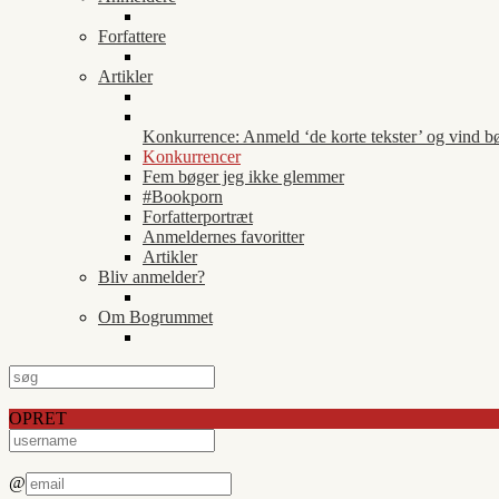
Forfattere
Artikler
Konkurrence: Anmeld ‘de korte tekster’ og vind b
Konkurrencer
Fem bøger jeg ikke glemmer
#Bookporn
Forfatterportræt
Anmeldernes favoritter
Artikler
Bliv anmelder?
Om Bogrummet
OPRET
@