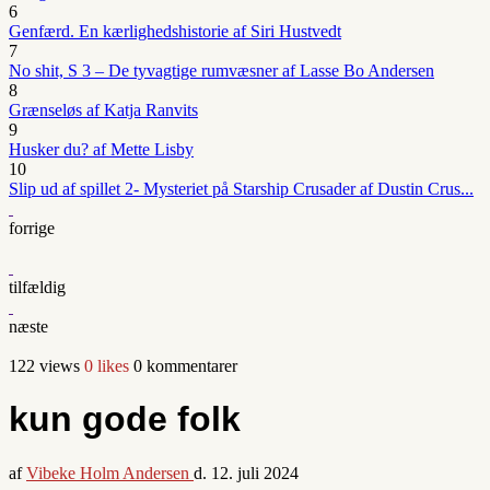
6
Genfærd. En kærlighedshistorie af Siri Hustvedt
7
No shit, S 3 – De tyvagtige rumvæsner af Lasse Bo Andersen
8
Grænseløs af Katja Ranvits
9
Husker du? af Mette Lisby
10
Slip ud af spillet 2- Mysteriet på Starship Crusader af Dustin Crus...
forrige
tilfældig
næste
122 views
0 likes
0 kommentarer
kun gode folk
af
Vibeke Holm Andersen
d.
12. juli 2024