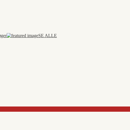
øger
SE ALLE