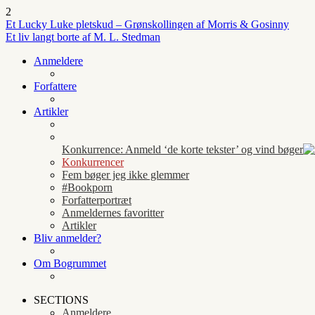
2
Et Lucky Luke pletskud – Grønskollingen af Morris & Gosinny
Et liv langt borte af M. L. Stedman
Anmeldere
Forfattere
Artikler
Konkurrence: Anmeld ‘de korte tekster’ og vind bøger
Konkurrencer
Fem bøger jeg ikke glemmer
#Bookporn
Forfatterportræt
Anmeldernes favoritter
Artikler
Bliv anmelder?
Om Bogrummet
SECTIONS
Anmeldere