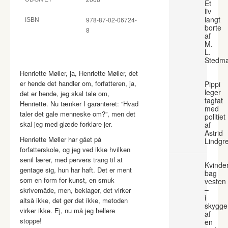
Et
liv
langt
978-87-02-06724-
ISBN
borte
8
af
M.
L.
Stedm
Henriette Møller, ja, Henriette Møller, det
er hende det handler om, forfatteren, ja,
Pippi
leger
det er hende, jeg skal tale om,
tagfat
Henriette. Nu tænker I garanteret: “Hvad
med
taler det gale menneske om?”, men det
politiet
skal jeg med glæde forklare jer.
af
Astrid
Henriette Møller har gået på
Lindgr
forfatterskole, og jeg ved ikke hvilken
senil lærer, med pervers trang til at
Kvinde
gentage sig, hun har haft. Det er ment
bag
som en form for kunst, en smuk
vesten
–
skrivemåde, men, beklager, det virker
i
altså ikke, det gør det ikke, metoden
skygge
virker ikke. Ej, nu må jeg hellere
af
stoppe!
en