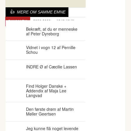
MERE OM SAMME EMNE
DANMARK
2000-2009
1940-1949
Bekræft, at du er menneske
af Peter Dyreborg
Vidnet i vogn 12 af Pernille
Schou
INDRE Ø af Cæcilie Lassen
Find Holger Danske +
Addendix af Maja Lee
Langvad
Den første drøm af Martin
Møller Geertsen
Jeg kunne flå noget levende