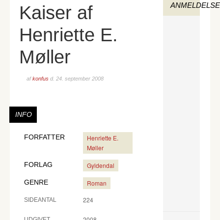
ANMELDELS
Kaiser af
Henriette E.
Møller
af
konfus
d.
24. september 2008
INFO
FORFATTER
Henriette E.
Møller
FORLAG
Gyldendal
GENRE
Roman
224
SIDEANTAL
2008
UDGIVET