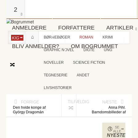
2
ANMELDERE
FORFATTERE
ARTIKLER
BØRNEBØGER
ROMAN
KRIMI
KIG
BLIV ANMELDER?
OM BOGRUMMET
GRAPHIC NOVEL
DIGTE
UNG
NOVELLER
SCIENCE FICTION
TEGNESERIE
ANDET
LIVSHISTORIER
TILFÆLDIG
FORRIGE
NÆSTE
Den hvide konge af
Anna Pihl.
György Dragomán
Barndomsbilleder af
SE
ALLE
NYESTE