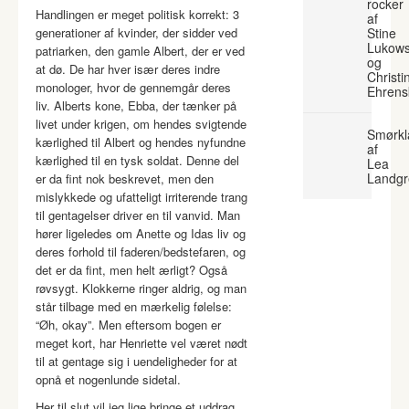
rocker
Handlingen er meget politisk korrekt: 3
af
generationer af kvinder, der sidder ved
Stine
Lukows
patriarken, den gamle Albert, der er ved
og
at dø. De har hver især deres indre
Christi
monologer, hvor de gennemgår deres
Ehrens
liv. Alberts kone, Ebba, der tænker på
livet under krigen, om hendes svigtende
Smørkl
kærlighed til Albert og hendes nyfundne
af
kærlighed til en tysk soldat. Denne del
Lea
Landgr
er da fint nok beskrevet, men den
mislykkede og ufatteligt irriterende trang
til gentagelser driver en til vanvid. Man
hører ligeledes om Anette og Idas liv og
deres forhold til faderen/bedstefaren, og
det er da fint, men helt ærligt? Også
røvsygt. Klokkerne ringer aldrig, og man
står tilbage med en mærkelig følelse:
“Øh, okay”. Men eftersom bogen er
meget kort, har Henriette vel været nødt
til at gentage sig i uendeligheder for at
opnå et nogenlunde sidetal.
Her til slut vil jeg lige bringe et uddrag