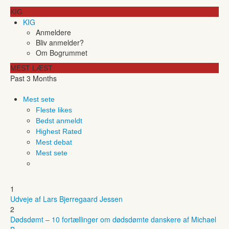
KIG
KIG
Anmeldere
Bliv anmelder?
Om Bogrummet
MEST LÆST
Past 3 Months
Mest sete
Fleste likes
Bedst anmeldt
Highest Rated
Mest debat
Mest sete
1
Udveje af Lars Bjerregaard Jessen
2
Dødsdømt – 10 fortællinger om dødsdømte danskere af Michael