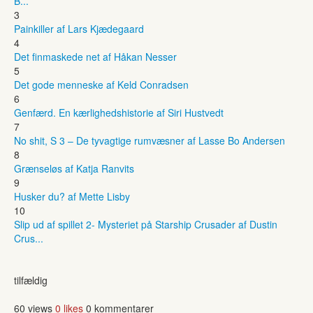
B...
3
Painkiller af Lars Kjædegaard
4
Det finmaskede net af Håkan Nesser
5
Det gode menneske af Keld Conradsen
6
Genfærd. En kærlighedshistorie af Siri Hustvedt
7
No shit, S 3 – De tyvagtige rumvæsner af Lasse Bo Andersen
8
Grænseløs af Katja Ranvits
9
Husker du? af Mette Lisby
10
Slip ud af spillet 2- Mysteriet på Starship Crusader af Dustin
Crus...
tilfældig
60 views
0 likes
0 kommentarer