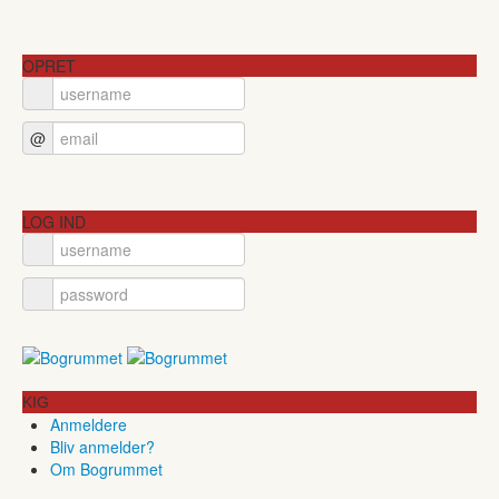
OPRET
@
LOG IND
KIG
Anmeldere
Bliv anmelder?
Om Bogrummet