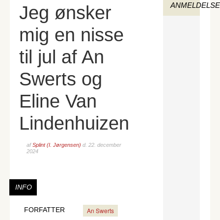
ANMELDELS
Jeg ønsker
mig en nisse
til jul af An
Swerts og
Eline Van
Lindenhuizen
af
Splint (I. Jørgensen)
d.
22. december
2024
INFO
FORFATTER
An Swerts