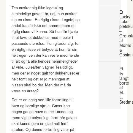
Tea ønsker sig ikke legetøj og
Et
almindelige gaver i år, nej, hun ønsker
Lucky
sig en nisse. En rigtig nisse. Legetøj og
Luke
andet kan jo ikke det samme som en
pletsk
–
rigtig nisse vil kunne. Så hun får hjælp
Grønsk
til at lave et dukkehus med møbler i
af
passende størrelse. Hun glæder sig, for
Morris
en rigtig nisse vil betyde at hun får sin
&
Gosinn
helt egen ven der kan være med hende
til alt og få alle hendes hemmeligheder
af vide. Juleaften vågner Tea tidligt,
Et
men der er noget galt for dukkehuset er
liv
langt
helt tomt og det er jo meningen at
borte
nissen skal bo der. Men der må da
af
være en årsag?
M.
L.
Det er en rigtig sød lille fortælling til
Stedm
børn og barnlige sjæle. Gaver kan
nogen gange have en helt anden og
mere vigtig betydning, især når gaven
skal kunne gøre en glad helt ind i
sjælen. Og denne fortælling viser på