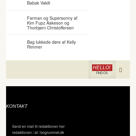
Babak Vakili
Farman og Supersonny af
Kim Fupz Aakeson og
Thorbjørn Christoffersen
Bag lukkede døre af Kelly
Rimmer
HELLO!
FIND OS
KONTAKT
Send en mail til redaktionen her
redaktionen / at / bogrummet.dk