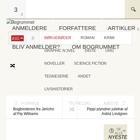
3
ANMELDERE
FORFATTERE
ARTIKLER
BØRNEBØGER
ROMAN
KRIMI
KIG
BLIV ANMELDER?
OM BOGRUMMET
GRAPHIC NOVEL
DIGTE
UNG
NOVELLER
SCIENCE FICTION
TEGNESERIE
ANDET
LIVSHISTORIER
TILFÆLDIG
FORRIGE
NÆSTE
Bogbinderen fra Jericho
Pippi plyndrer juletræ af
af Pip Williams
Astrid Lindgren
SE
ALLE
NYESTE