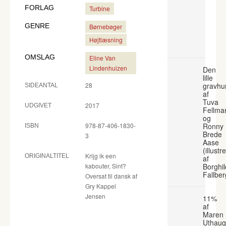
FORLAG
Turbine
GENRE
Børnebøger
Højtlæsning
OMSLAG
Eline Van
Lindenhuizen
Den
lille
28
gravhu
SIDEANTAL
af
Tuva
2017
UDGIVET
Fellma
og
978-87-406-1830-
Ronny
ISBN
Brede
3
Aase
(illustr
Krijg ik een
ORIGINALTITEL
af
kabouter, Sint?
Borghil
Fallber
Oversat til dansk af
Gry Kappel
Jensen
11%
af
Maren
Uthaug