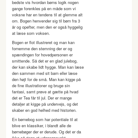
bedste vis hvordan børns logik nogen
gange forenkles på en måde som vi
voksne har en tendens til at glemme alt
om. Bogen henvender sig til børn fra 3
år og opefter, men den er også hyggelig
at læse som voksen.
Bogen er flot illustreret og man kan
fornemme den stemning der er og
spændingen for hovedpersonen er
smittende. Så det er en glad julebog,
der kan skabe lidt hygge. Man kan læse
den sammen med sit barn eller læse
den højt for de små. Man kan kigge på
de fine illustrationer og bruge sin
fantasi, samt prøve at gætte på hvad
det er Tea får til jul. Der er mange
detaljer at kigge på undervejs, og det
skaber en god helhed med historien.
En børnebog som har potentiale til at
blive en klassiker, i blandt alle de
børnebøger der er derude. Og det er da
ikke så ringe et udgangspunkt.