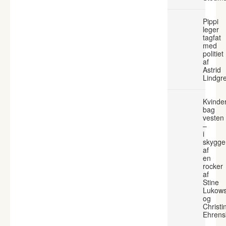
Pippi
leger
tagfat
med
politiet
af
Astrid
Lindgr
Kvinde
bag
vesten
–
i
skygge
af
en
rocker
af
Stine
Lukows
og
Christi
Ehrens