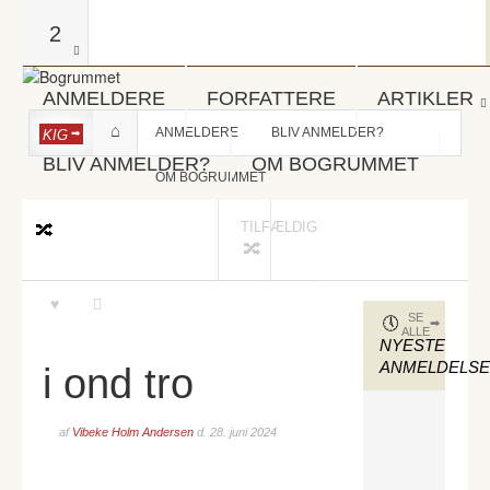
2
ANMELDERE
FORFATTERE
ARTIKLER
ANMELDERE
BLIV ANMELDER?
KIG
BLIV ANMELDER?
OM BOGRUMMET
OM BOGRUMMET
TILFÆLDIG
SE
ALLE
NYESTE
ANMELDELS
i ond tro
af
Vibeke Holm Andersen
d.
28. juni 2024