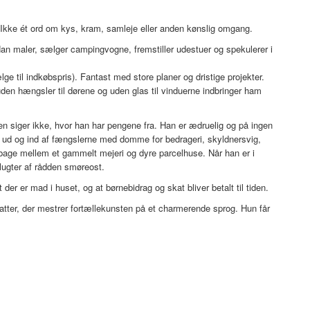
Ikke ét ord om kys, kram, samleje eller anden kønslig omgang.
an maler, sælger campingvogne, fremstiller udestuer og spekulerer i
e til indkøbspris). Fantast med store planer og dristige projekter.
 uden hængsler til dørene og uden glas til vinduerne indbringer ham
 siger ikke, hvor han har pengene fra. Han er ædruelig og på ingen
ger ud og ind af fængslerne med domme for bedrageri, skyldnersvig,
ilbage mellem et gammelt mejeri og dyre parcelhuse. Når han er i
 lugter af rådden smøreost.
der er mad i huset, og at børnebidrag og skat bliver betalt til tiden.
fatter, der mestrer fortællekunsten på et charmerende sprog. Hun får