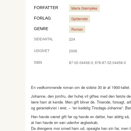
FORFATTER
Maria Grønlykke
FORLAG
Gyldendal
GENRE
Roman
224
SIDEANTAL
2006
UDGIVET
87-02-04456-0, 978-87-02-04456-0
ISBN
En vedkommende roman om de sidste 30 år af 1900-tallet.
Johanne, den jomfru, der huhej vil giftes med den første d
lære ham at kende. Men gift bliver de. Troende, forsagt, 
og geraniekvist i øret, – “en kedelig Tirsdags-Johanne”. Bar
Han havde været gift før og havde en datter, han aldrig så
at han havde en søn udenfor ægteskab.
Da drengens mor smed ham ud, opsøgte han sin far, men tog