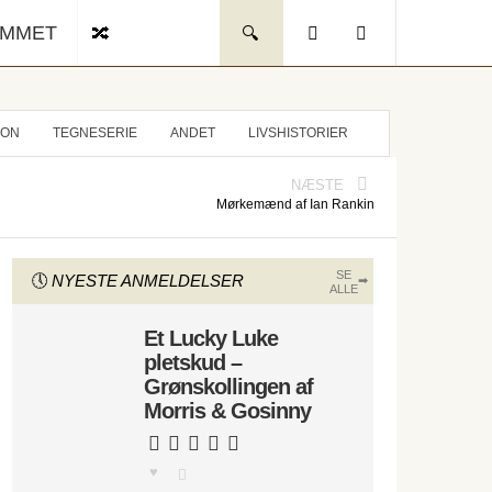
UMMET
ION
TEGNESERIE
ANDET
LIVSHISTORIER
NÆSTE
Mørkemænd af Ian Rankin
SE
NYESTE ANMELDELSER
ALLE
Et Lucky Luke
pletskud –
Grønskollingen af
Morris & Gosinny