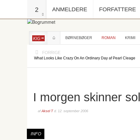
2
ANMELDERE
FORFATTERE
BØRNEBØGER
ROMAN
KRIMI
KIG
FORRIGE
What Looks Like Crazy On An Ordinary Day af Pearl Cleage
I morgen skinner so
af
Aksel T
d.
12. september 2006
INFO