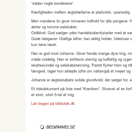
“sådan nogle bonderøve”.
Kærligheden mellem ægtefællerne er platonisk, usanselig. 
Men mandens liv giver romanen indhold for alle pengene. H
aktier og tomme selskaber.
Ordblind. God sælger uden handelstalent(starter med at sælg
Gode talegaver. Utallige løfter, han aldrig holder. Udestuer
kun tørre tæsk.
Han er god mod Johanne. Giver hende mange dyre ting, men
måde voldelig. Han er skiftevis stenrig og ludfattig og ry
skattesvindel og selskabstømning. Parret flytter frem og t
fængsel, tager hun arbejde (ofte om natten)på et mejeri og
Johanne er ægteskabets solide grundvold, der sørger for, at 
Et tidsdokument på linie med “Krøniken”. Skrevet af en for
et stort, stort 5-tal af mig.
Lån bogen på bibliotek.dk
BEDØMMELSE