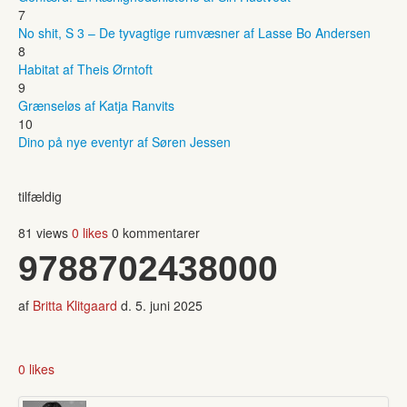
7
No shit, S 3 – De tyvagtige rumvæsner af Lasse Bo Andersen
8
Habitat af Theis Ørntoft
9
Grænseløs af Katja Ranvits
10
Dino på nye eventyr af Søren Jessen
tilfældig
81 views
0 likes
0 kommentarer
9788702438000
af
Britta Klitgaard
d.
5. juni 2025
0 likes