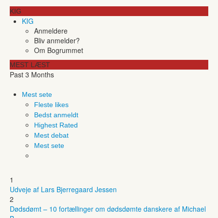
KIG
KIG
Anmeldere
Bliv anmelder?
Om Bogrummet
MEST LÆST
Past 3 Months
Mest sete
Fleste likes
Bedst anmeldt
Highest Rated
Mest debat
Mest sete
1
Udveje af Lars Bjerregaard Jessen
2
Dødsdømt – 10 fortællinger om dødsdømte danskere af Michael