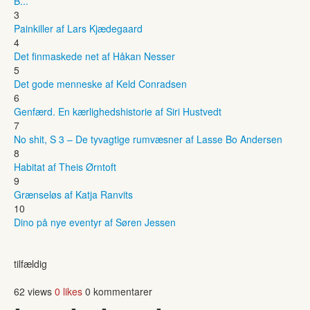
B...
3
Painkiller af Lars Kjædegaard
4
Det finmaskede net af Håkan Nesser
5
Det gode menneske af Keld Conradsen
6
Genfærd. En kærlighedshistorie af Siri Hustvedt
7
No shit, S 3 – De tyvagtige rumvæsner af Lasse Bo Andersen
8
Habitat af Theis Ørntoft
9
Grænseløs af Katja Ranvits
10
Dino på nye eventyr af Søren Jessen
tilfældig
62 views
0 likes
0 kommentarer