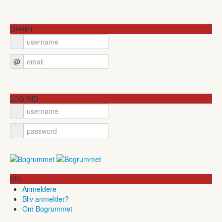
OPRET
@
LOG IND
KIG
Anmeldere
Bliv anmelder?
Om Bogrummet