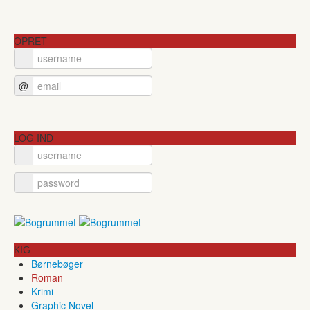
OPRET
@
LOG IND
KIG
Børnebøger
Roman
Krimi
Graphic Novel