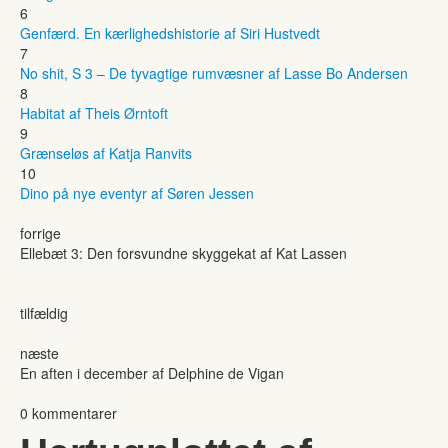
6
Genfærd. En kærlighedshistorie af Siri Hustvedt
7
No shit, S 3 – De tyvagtige rumvæsner af Lasse Bo Andersen
8
Habitat af Theis Ørntoft
9
Grænseløs af Katja Ranvits
10
Dino på nye eventyr af Søren Jessen
forrige
Ellebæt 3: Den forsvundne skyggekat af Kat Lassen
tilfældig
næste
En aften i december af Delphine de Vigan
0 kommentarer