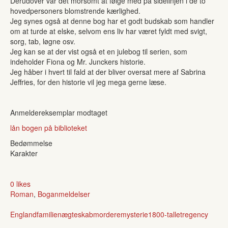
Derudover var det morsomt at følge med på sidelinjen i de to
hovedpersoners blomstrende kærlighed.
Jeg synes også at denne bog har et godt budskab som handler
om at turde at elske, selvom ens liv har været fyldt med svigt,
sorg, tab, løgne osv.
Jeg kan se at der vist også et en julebog til serien, som
indeholder Fiona og Mr. Junckers historie.
Jeg håber i hvert til fald at der bliver oversat mere af Sabrina
Jeffries, for den historie vil jeg mega gerne læse.
Anmeldereksemplar modtaget
lån bogen på biblioteket
Bedømmelse
Karakter
0 likes
Roman
,
Boganmeldelser
England
familien
ægteskab
mordere
mysterie
1800-tallet
regency