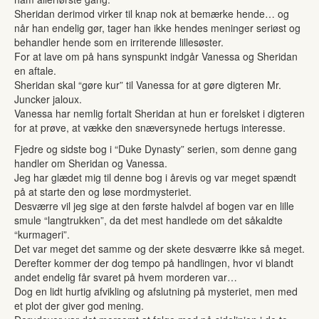
Sheridan derimod virker til knap nok at bemærke hende… og
når han endelig gør, tager han ikke hendes meninger seriøst og
behandler hende som en irriterende lillesøster.
For at lave om på hans synspunkt indgår Vanessa og Sheridan
en aftale.
Sheridan skal “gøre kur” til Vanessa for at gøre digteren Mr.
Juncker jaloux.
Vanessa har nemlig fortalt Sheridan at hun er forelsket i digteren
for at prøve, at vække den snæversynede hertugs interesse.
Fjedre og sidste bog i “Duke Dynasty” serien, som denne gang
handler om Sheridan og Vanessa.
Jeg har glædet mig til denne bog i årevis og var meget spændt
på at starte den og løse mordmysteriet.
Desværre vil jeg sige at den første halvdel af bogen var en lille
smule “langtrukken”, da det mest handlede om det såkaldte
“kurmageri”.
Det var meget det samme og der skete desværre ikke så meget.
Derefter kommer der dog tempo på handlingen, hvor vi blandt
andet endelig får svaret på hvem morderen var…
Dog en lidt hurtig afvikling og afslutning på mysteriet, men med
et plot der giver god mening.