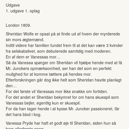
Udgave
1. udgave 1. oplag
London 1809.
Sheridan Wolfe er opsat på at finde ud af hvem der myrderede
sin mors ægtemænd.
Indtil videre har familien fundet frem til at det kan være 3 kvinder
fra selskabslivet, som debuterede samtidig med moderen.
En af dem er Vanessas mor…
Så da Vanessa spørger om Sheridan vil hjælpe hende med at få
Mr. Junckers opmærksomhed, ser han det som en perfekt
mulighed for at komme tættere på hendes mor.
Efterforskningen går dog ikke helt som Sheridan havde planlagt
den…
For det første vil Vanessas mor ikke snakke om fortiden.
For det andet er Sheridan bekymret for om hans skuespil som
Vanessas bejler, egentlig kun er skuespil.
For da han tager hende i at kysse Mr. Juncker passioneret, får
det hans blod i kog.
Vanessa Pryde har haft et godt øje til Sheridan, siden hun så
ham allerførste gang.