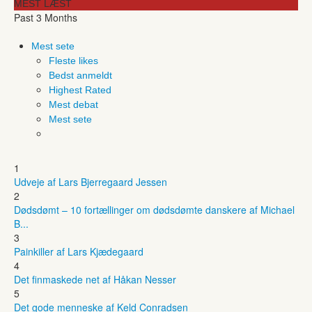
MEST LÆST
Past 3 Months
Mest sete
Fleste likes
Bedst anmeldt
Highest Rated
Mest debat
Mest sete
1
Udveje af Lars Bjerregaard Jessen
2
Dødsdømt – 10 fortællinger om dødsdømte danskere af Michael
B...
3
Painkiller af Lars Kjædegaard
4
Det finmaskede net af Håkan Nesser
5
Det gode menneske af Keld Conradsen