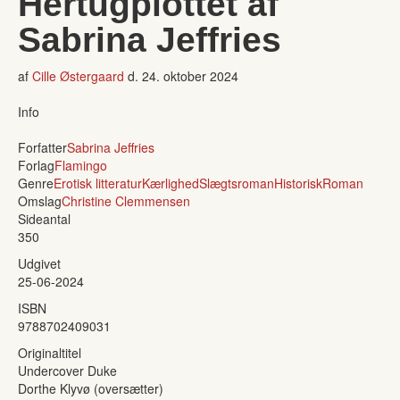
Hertugplottet af
Sabrina Jeffries
af
Cille Østergaard
d.
24. oktober 2024
Info
Forfatter
Sabrina Jeffries
Forlag
Flamingo
Genre
Erotisk litteratur
Kærlighed
Slægtsroman
Historisk
Roman
Omslag
Christine Clemmensen
Sideantal
350
Udgivet
25-06-2024
ISBN
9788702409031
Originaltitel
Undercover Duke
Dorthe Klyvø (oversætter)