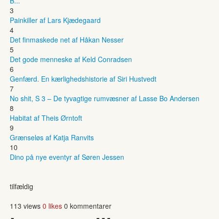
B...
3
Painkiller af Lars Kjædegaard
4
Det finmaskede net af Håkan Nesser
5
Det gode menneske af Keld Conradsen
6
Genfærd. En kærlighedshistorie af Siri Hustvedt
7
No shit, S 3 – De tyvagtige rumvæsner af Lasse Bo Andersen
8
Habitat af Theis Ørntoft
9
Grænseløs af Katja Ranvits
10
Dino på nye eventyr af Søren Jessen
tilfældig
113 views
0 likes
0 kommentarer