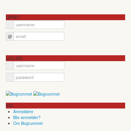
OPRET
@
LOG IND
KIG
Anmeldere
Bliv anmelder?
Om Bogrummet