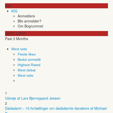
KIG
KIG
Anmeldere
Bliv anmelder?
Om Bogrummet
MEST LÆST
Past 3 Months
Mest sete
Fleste likes
Bedst anmeldt
Highest Rated
Mest debat
Mest sete
1
Udveje af Lars Bjerregaard Jessen
2
Dødsdømt – 10 fortællinger om dødsdømte danskere af Michael