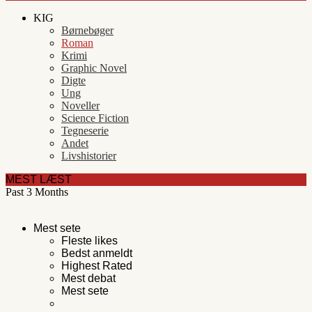
KIG
Børnebøger
Roman
Krimi
Graphic Novel
Digte
Ung
Noveller
Science Fiction
Tegneserie
Andet
Livshistorier
MEST LÆST
Past 3 Months
Mest sete
Fleste likes
Bedst anmeldt
Highest Rated
Mest debat
Mest sete