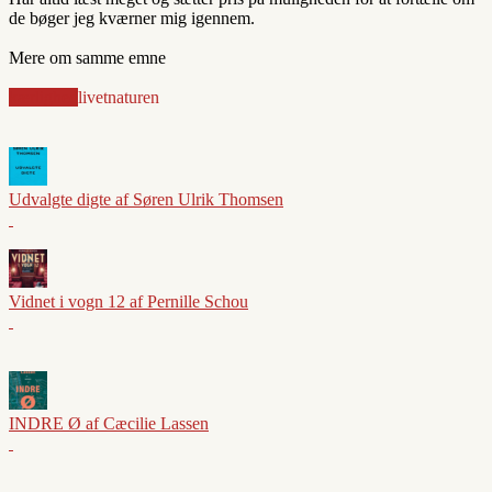
de bøger jeg kværner mig igennem.
Mere om samme emne
kærlighed
livet
naturen
Udvalgte digte af Søren Ulrik Thomsen
Vidnet i vogn 12 af Pernille Schou
INDRE Ø af Cæcilie Lassen