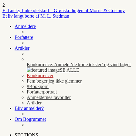
2
Et Lucky Luke pletskud – Grønskollingen af Morris & Gosinny
Et liv langt borte af M. L. Stedman
Anmeldere
Forfattere
Artikler
Konkurrence: Anmeld ‘de korte tekster’ og vind bøger
SE ALLE
Konkurrencer
Fem bøger jeg ikke glemmer
#Bookporn
Forfatterportræt
Anmeldernes favoritter
Artikler
Bliv anmelder?
Om Bogrummet
SECTIONS