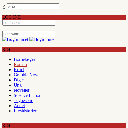
@
LOG IND
KIG
Børnebøger
Roman
Krimi
Graphic Novel
Digte
Ung
Noveller
Science Fiction
Tegneserie
Andet
Livshistorier
KIG