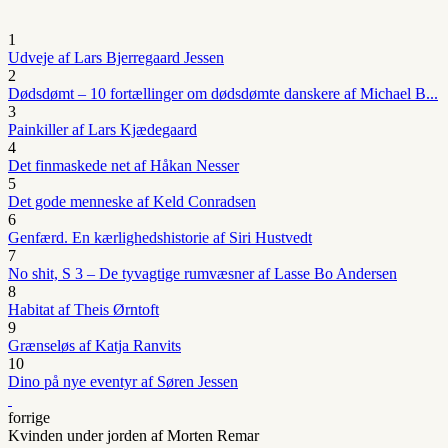
1
Udveje af Lars Bjerregaard Jessen
2
Dødsdømt – 10 fortællinger om dødsdømte danskere af Michael B...
3
Painkiller af Lars Kjædegaard
4
Det finmaskede net af Håkan Nesser
5
Det gode menneske af Keld Conradsen
6
Genfærd. En kærlighedshistorie af Siri Hustvedt
7
No shit, S 3 – De tyvagtige rumvæsner af Lasse Bo Andersen
8
Habitat af Theis Ørntoft
9
Grænseløs af Katja Ranvits
10
Dino på nye eventyr af Søren Jessen
forrige
Kvinden under jorden af Morten Remar