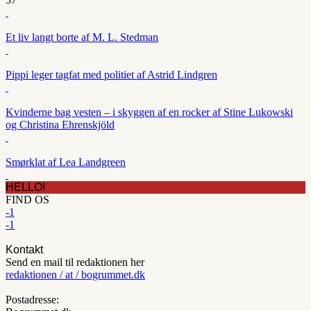
Et liv langt borte af M. L. Stedman
Pippi leger tagfat med politiet af Astrid Lindgren
Kvinderne bag vesten – i skyggen af en rocker af Stine Lukowski
og Christina Ehrenskjöld
Smørklat af Lea Landgreen
HELLO!
FIND OS
-1
-1
Kontakt
Send en mail til redaktionen her
redaktionen / at / bogrummet.dk
Postadresse: