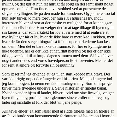
kylling og det gør at hun ret hurtigt får solgt en del samt skabt noget
opmærksomhed. Hun finer en vis stolthed ved at præsentere de
slagtede kyllingers liv på den måde for kunderne. Og jo mere asocial
hun selv bliver, jo mere fordyber hun sig i hønsenes liv. Indtil
interessen bliver så stor at der måske er mulighed for at kunne gøre
flere hønseliv bedre. Hun vælger derfor at tage tilbage til byen og til
sin kæreste, der som arkitekt får lov at være med til at realisere at
nye kyllinger får et liv, hvor de ikke bare er mere kød i rækken, men
hvor de får deres egen biografi så folk i supermarkederne kan læse
om dem. Men det er bare ikke det samme, for her er kyllingerne jo
ikke udenfor, her er der ikke et naturligt hierarki og her er der ikke
tid og overskud til at bruge dagen sammen med dem. Så livet bliver
noget anderledes end vores hovedperson først forventer. Men er det
for sent at ændre og fortryde sin beslutning?
Som læser må jeg erkende at jeg til en start kedede mig bravt. Der
var ikke rigtig noget der fangede ved historien. Men jo længere ind
jeg kom i bogen, jo nemmere faldt læsningen mig. Som om sproget
bliver mere flydende undervejs. Selve historien er rimelig banal.
Kvinde vender hjem til landet, bliver i tvivl om sine livsvalg, vælger
byen til igen og profitten men glemmer sine værdier undervejs og
lader sig omslutte af folk der blot vil tjene penge.
Alligevel ender jeg som læser med at sidde tilbage med en følelse af
at: Ja, vi burde som konsumerende forbrugere gå højere op i hvor de