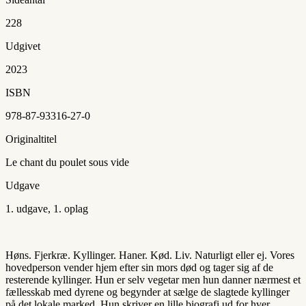
228
Udgivet
2023
ISBN
978-87-93316-27-0
Originaltitel
Le chant du poulet sous vide
Udgave
1. udgave, 1. oplag
Høns. Fjerkræ. Kyllinger. Haner. Kød. Liv. Naturligt eller ej. Vores
hovedperson vender hjem efter sin mors død og tager sig af de
resterende kyllinger. Hun er selv vegetar men hun danner nærmest et
fællesskab med dyrene og begynder at sælge de slagtede kyllinger
på det lokale marked. Hun skriver en lille biografi ud for hver