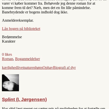
varer vi køber kommer fra. Behøvede jeg denne roman for at
komme frem til det? Næh, men det en fin lille påmindelse.
Banebrydende er bogens indhold dog ikke.
Anmeldereksemplar.
Lån bogen på biblioteket
Bedømmelse
Karakter
0 likes
Roman
,
Boganmeldelser
kærlighed
livet
naturen
høns
Ophav
Biografi af dyr
Splint (I. Jørgensen)
Har altid læst meget og sætter pris på muligheden for at fortælle om