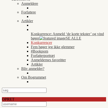
Anmeldere
Forfattere
Artikler
Konkurrence: Anmeld ‘de korte tekster’ og vind
bøger
SE ALLE
Konkurrencer
Fem bøger jeg ikke glemmer
#Bookporn
Forfatterportræt
Anmeldernes favoritter
Artikler
Bliv anmelder?
Om Bogrummet
OPRET