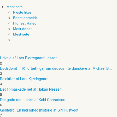
Mest sete
Fleste likes
Bedst anmeldt
Highest Rated
Mest debat
Mest sete
1
Udveje af Lars Bjerregaard Jessen
2
Dødsdømt – 10 fortællinger om dødsdømte danskere af Michael B...
3
Painkiller af Lars Kjædegaard
4
Det finmaskede net af Håkan Nesser
5
Det gode menneske af Keld Conradsen
6
Genfærd. En kærlighedshistorie af Siri Hustvedt
7