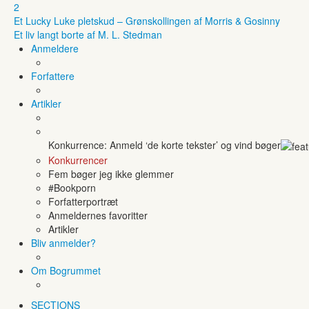
2
Et Lucky Luke pletskud – Grønskollingen af Morris & Gosinny
Et liv langt borte af M. L. Stedman
Anmeldere
Forfattere
Artikler
Konkurrence: Anmeld ‘de korte tekster’ og vind bøger
Konkurrencer
Fem bøger jeg ikke glemmer
#Bookporn
Forfatterportræt
Anmeldernes favoritter
Artikler
Bliv anmelder?
Om Bogrummet
SECTIONS