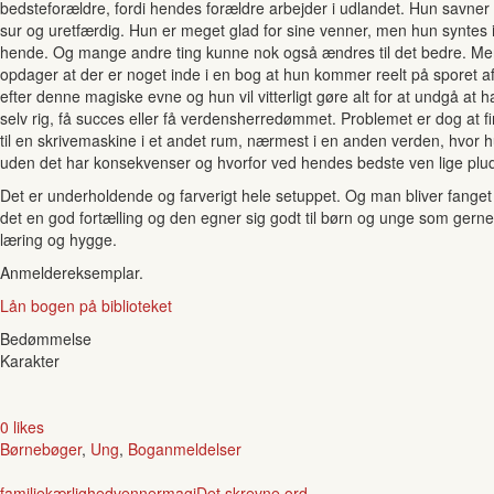
bedsteforældre, fordi hendes forældre arbejder i udlandet. Hun savner
sur og uretfærdig. Hun er meget glad for sine venner, men hun syntes i
hende. Og mange andre ting kunne nok også ændres til det bedre. Men 
opdager at der er noget inde i en bog at hun kommer reelt på sporet 
efter denne magiske evne og hun vil vitterligt gøre alt for at undgå at h
selv rig, få succes eller få verdensherredømmet. Problemet er dog at f
til en skrivemaskine i et andet rum, nærmest i en anden verden, hvor
uden det har konsekvenser og hvorfor ved hendes bedste ven lige plud
Det er underholdende og farverigt hele setuppet. Og man bliver fanget god
det en god fortælling og den egner sig godt til børn og unge som gern
læring og hygge.
Anmeldereksemplar.
Lån bogen på biblioteket
Bedømmelse
Karakter
0 likes
Børnebøger
,
Ung
,
Boganmeldelser
familie
kærlighed
venner
magi
Det skrevne ord