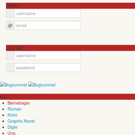
OPRET
@
LOG IND
KIG
Børnebøger
Roman
Krimi
Graphic Novel
Digte
Ung