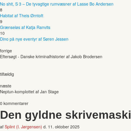
No shit, S 3 – De tyvagtige rumvæsner af Lasse Bo Andersen
8
Habitat af Theis Ørntoft
9
Grænseløs af Katja Ranvits
10
Dino på nye eventyr af Søren Jessen
forrige
Eftersøgt - Danske kriminalhistorier af Jakob Brodersen
tilfældig
næste
Neptun-komplottet af Jan Stage
0 kommentarer
Den gyldne skrivemaski
af
Splint (I. Jørgensen)
d.
11. oktober 2025