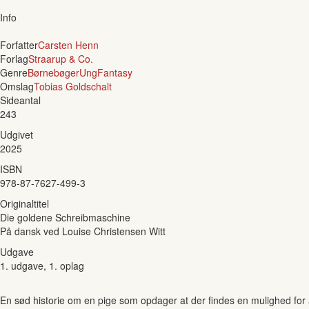
Info
Forfatter
Carsten Henn
Forlag
Straarup & Co.
Genre
Børnebøger
Ung
Fantasy
Omslag
Tobias Goldschalt
Sideantal
243
Udgivet
2025
ISBN
978-87-7627-499-3
Originaltitel
Die goldene Schreibmaschine
På dansk ved Louise Christensen Witt
Udgave
1. udgave, 1. oplag
En sød historie om en pige som opdager at der findes en mulighed for