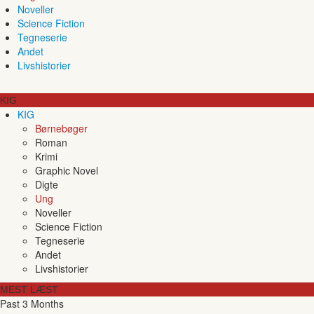
Noveller
Science Fiction
Tegneserie
Andet
Livshistorier
KIG
KIG
Børnebøger
Roman
Krimi
Graphic Novel
Digte
Ung
Noveller
Science Fiction
Tegneserie
Andet
Livshistorier
MEST LÆST
Past 3 Months