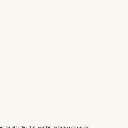
 for at finde ud af hvordan historien udvikler sig.