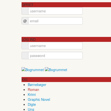
OPRET
@
LOG IND
KIG
Børnebøger
Roman
Krimi
Graphic Novel
Digte
Ung