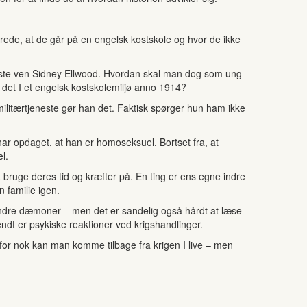
rede, at de går på en engelsk kostskole og hvor de ikke
bedste ven Sidney Ellwood. Hvordan skal man dog som ung
 det I et engelsk kostskolemiljø anno 1914?
militærtjeneste gør han det. Faktisk spørger hun ham ikke
 har opdaget, at han er homoseksuel. Bortset fra, at
l.
at bruge deres tid og kræfter på. En ting er ens egne indre
 familie igen.
ndre dæmoner – men det er sandelig også hårdt at læse
ndt er psykiske reaktioner ved krigshandlinger.
or nok kan man komme tilbage fra krigen I live – men