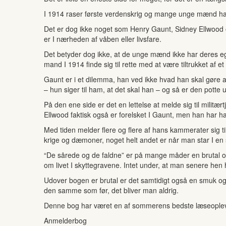
I 1914 raser første verdenskrig og mange unge mænd har 
Det er dog ikke noget som Henry Gaunt, Sidney Ellwood o
er I nærheden af våben eller livsfare.
Det betyder dog ikke, at de unge mænd ikke har deres eg
mand I 1914 finde sig til rette med at være tiltrukket a
Gaunt er i et dilemma, han ved ikke hvad han skal gøre af
– hun siger til ham, at det skal han – og så er den potte 
På den ene side er det en lettelse at melde sig til militæ
Ellwood faktisk også er forelsket I Gaunt, men han har h
Med tiden melder flere og flere af hans kammerater sig til
krige og dæmoner, noget helt andet er når man star I en s
“De sårede og de faldne” er på mange måder en brutal 
om livet I skyttegravene. Intet under, at man senere hen
Udover bogen er brutal er det samtidigt også en smuk o
den samme som før, det bliver man aldrig.
Denne bog har været en af sommerens bedste læseopleve
Anmelderbog