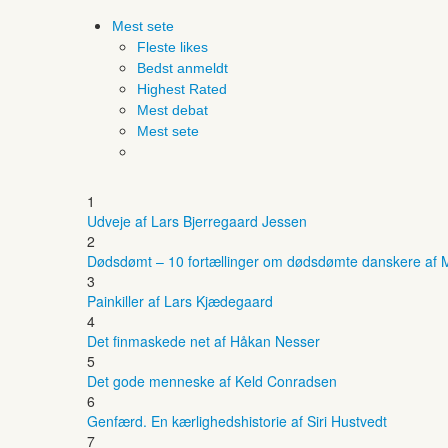
Mest sete
Fleste likes
Bedst anmeldt
Highest Rated
Mest debat
Mest sete
1
Udveje af Lars Bjerregaard Jessen
2
Dødsdømt – 10 fortællinger om dødsdømte danskere af M
3
Painkiller af Lars Kjædegaard
4
Det finmaskede net af Håkan Nesser
5
Det gode menneske af Keld Conradsen
6
Genfærd. En kærlighedshistorie af Siri Hustvedt
7