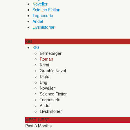
Noveller
Science Fiction
Tegneserie
Andet
Livshistorier
KIG
KIG
Børnebøger
Roman
Krimi
Graphic Novel
Digte
Ung
Noveller
Science Fiction
Tegneserie
Andet
Livshistorier
MEST LÆST
Past 3 Months