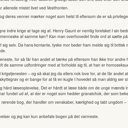
allerede mistet livet ved Vestfronten.
g deres venner mærker noget som helst til eftersom de er så privilege
ne indre krige at tage sig af. Henry Gaunt er nemlig forelsket I sin 
f et menneske af samme køn? Kan man overhovedet finde ord at sætte på
 sig selv. Da hans kontante, tyske mor beder ham melde sig til britisk 
ude.
rtjeneste, for så får han andet at tænke på eftersom han ikke tror andre
aft de samme udfordringer med at forholde sig til, at han er homoseksue
 krigstjenesten – og så skal jeg da ellers nok love for, at de får andet 
kyttegrav og er bange for at få en kugle I hovedet så man aldrig ser sin
og hård læseoplevelse. Det er hårdt at læse både om de unge mænds i
 har fundet ud af, at der er noget som hedder granatchok, der som beke
g rørende bog, der handler om venskaber, kærlighed og tabt ungdom – f
lser og jeg kan kun anbefale bogen på det varmeste.