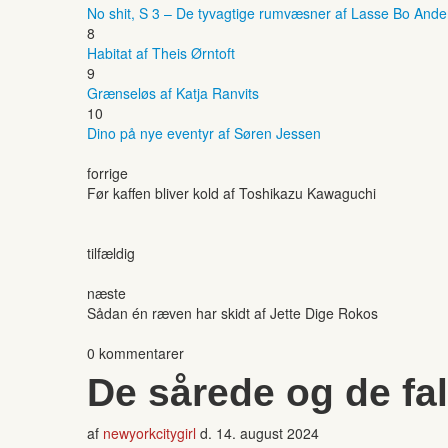
No shit, S 3 – De tyvagtige rumvæsner af Lasse Bo And
8
Habitat af Theis Ørntoft
9
Grænseløs af Katja Ranvits
10
Dino på nye eventyr af Søren Jessen
forrige
Før kaffen bliver kold af Toshikazu Kawaguchi
tilfældig
næste
Sådan én ræven har skidt af Jette Dige Rokos
0 kommentarer
De sårede og de fa
af
newyorkcitygirl
d.
14. august 2024