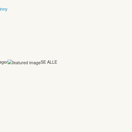
inny
bøger
SE ALLE