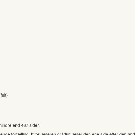
felt)
mindre end 467 sider.
ende fortælling, hvor læseren grådigt læser den ene side efter den anden