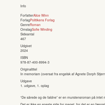
Info
Forfatter
Alice Winn
Forlag
Politikens Forlag
Genre
Roman
Omslag
Sofie Winding
Sideantal
467
Udgivet
2024
ISBN
978-87-400-8994-3
Originaltitel
In memoriam (oversat fra engelsk af Agnete Dorph Stjern
Udgave
1. udgave, 1. oplag
“De sårede og de faldne” er en murstensroman på intet 
Det er ikke en eneste side for meget, for det er en fængsl