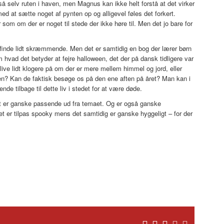
så selv ruten i haven, men Magnus kan ikke helt forstå at det virker
d at sætte noget af pynten op og alligevel føles det forkert.
som om der er noget til stede der ikke høre til. Men det jo bare for
 finde lidt skræmmende. Men det er samtidig en bog der lærer børn
vad det betyder at fejre halloween, det der på dansk tidligere var
ive lidt klogere på om der er mere mellem himmel og jord, eller
igen? Kan de faktisk besøge os på den ene aften på året? Man kan i
ende tilbage til dette liv i stedet for at være døde.
det er ganske passende ud fra temaet. Og er også ganske
t er tilpas spooky mens det samtidig er ganske hyggeligt – for der