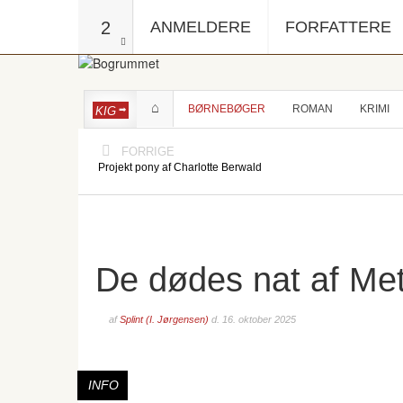
2
ANMELDERE
FORFATTERE
BØRNEBØGER
ROMAN
KRIMI
KIG
FORRIGE
Projekt pony af Charlotte Berwald
De dødes nat af Me
af
Splint (I. Jørgensen)
d.
16. oktober 2025
INFO