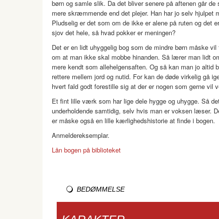
børn og samle slik. Da det bliver senere på aftenen går de 
mere skræmmende end det plejer. Han har jo selv hjulpet me
Pludselig er det som om de ikke er alene på ruten og det er 
sjov det hele, så hvad pokker er meningen?
Det er en lidt uhyggelig bog som de mindre børn måske vil
om at man ikke skal mobbe hinanden. Så lærer man lidt om h
mere kendt som allehelgensaften. Og så kan man jo altid bl
rettere mellem jord og nutid. For kan de døde virkelig gå 
hvert fald godt forestille sig at der er nogen som gerne vil v
Et fint lille værk som har lige dele hygge og uhygge. Så 
underholdende samtidig, selv hvis man er voksen læser. De
er måske også en lille kærlighedshistorie at finde i bogen.
Anmeldereksemplar.
Lån bogen på biblioteket
BEDØMMELSE