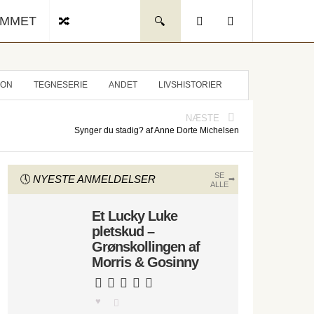
UMMET
ION
TEGNESERIE
ANDET
LIVSHISTORIER
NÆSTE
Synger du stadig? af Anne Dorte Michelsen
SE
NYESTE ANMELDELSER
ALLE
Et Lucky Luke
pletskud –
Grønskollingen af
Morris & Gosinny