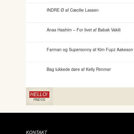
INDRE Ø af Cæcilie Lassen
Anas Hashim – For livet af Babak Vakili
Farman og Supersonny af Kim Fupz Aakeson o
Bag lukkede døre af Kelly Rimmer
HELLO!
FIND OS
KONTAKT