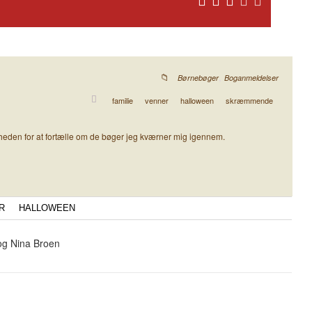
,
Børnebøger
Boganmeldelser
familie
venner
halloween
skræmmende
gheden for at fortælle om de bøger jeg kværner mig igennem.
R
HALLOWEEN
 og Nina Broen