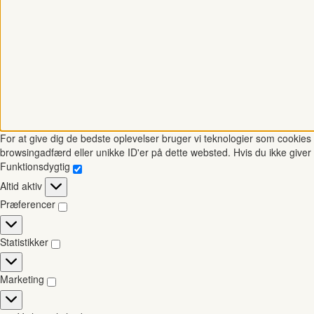
For at give dig de bedste oplevelser bruger vi teknologier som cookies t
browsingadfærd eller unikke ID'er på dette websted. Hvis du ikke giver 
Funktionsdygtig
Funktionsdygtig
Altid aktiv
Præferencer
Præferencer
Statistikker
Statistikker
Marketing
Marketing