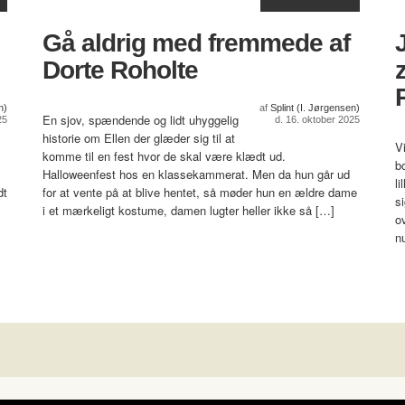
Gå aldrig med fremmede af
Dorte Roholte
n)
af
Splint (I. Jørgensen)
En sjov, spændende og lidt uhyggelig
25
d. 16. oktober 2025
historie om Ellen der glæder sig til at
V
komme til en fest hvor de skal være klædt ud.
bo
Halloweenfest hos en klassekammerat. Men da hun går ud
l
dt
for at vente på at blive hentet, så møder hun en ældre dame
s
i et mærkeligt kostume, damen lugter heller ikke så […]
o
n