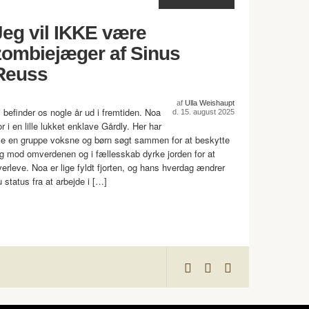
Jeg vil IKKE være
zombiejæger af Sinus
Reuss
af
Ulla Weishaupt
i befinder os nogle år ud i fremtiden. Noa
d. 15. august 2025
r i en lille lukket enklave Gårdly. Her har
ille en gruppe voksne og børn søgt sammen for at beskytte
ig mod omverdenen og i fællesskab dyrke jorden for at
verleve. Noa er lige fyldt fjorten, og hans hverdag ændrer
u status fra at arbejde i […]