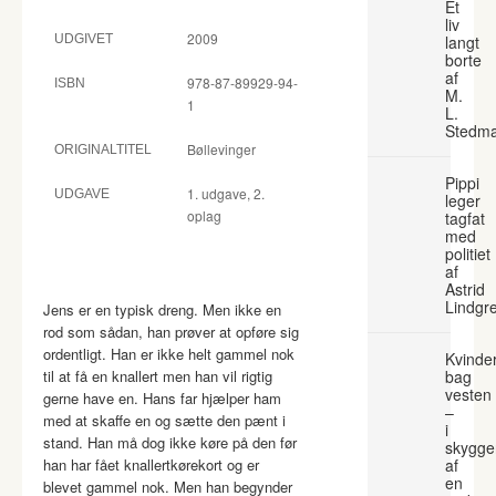
Et
liv
2009
UDGIVET
langt
borte
af
978-87-89929-94-
ISBN
M.
1
L.
Stedm
Bøllevinger
ORIGINALTITEL
Pippi
1. udgave, 2.
UDGAVE
leger
oplag
tagfat
med
politiet
af
Astrid
Lindgr
Jens er en typisk dreng. Men ikke en
rod som sådan, han prøver at opføre sig
ordentligt. Han er ikke helt gammel nok
Kvinde
til at få en knallert men han vil rigtig
bag
vesten
gerne have en. Hans far hjælper ham
–
med at skaffe en og sætte den pænt i
i
stand. Han må dog ikke køre på den før
skygge
han har fået knallertkørekort og er
af
en
blevet gammel nok. Men han begynder