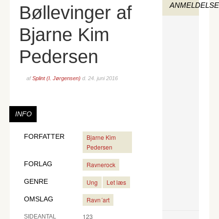
ANMELDELS
Bøllevinger af
Bjarne Kim
Pedersen
af
Splint (I. Jørgensen)
d.
24. juni 2016
INFO
FORFATTER
Bjarne Kim
Pedersen
FORLAG
Ravnerock
GENRE
Ung
Let læs
OMSLAG
Ravn´art
123
SIDEANTAL