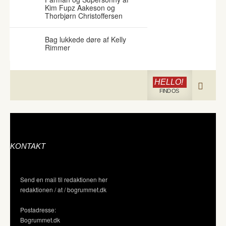
Kim Fupz Aakeson og
Thorbjørn Christoffersen
Bag lukkede døre af Kelly
Rimmer
HELLO!
FIND OS
KONTAKT
Send en mail til redaktionen her
redaktionen / at / bogrummet.dk
Postadresse:
Bogrummet.dk