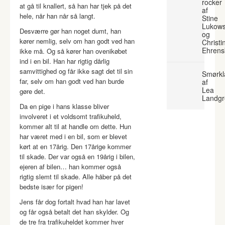
rocker
at gå til knallert, så han har tjek på det
af
hele, når han når så langt.
Stine
Lukows
Desværre gør han noget dumt, han
og
kører nemlig, selv om han godt ved han
Christi
Ehrens
ikke må. Og så kører han ovenikøbet
ind i en bil. Han har rigtig dårlig
samvittighed og får ikke sagt det til sin
Smørkl
far, selv om han godt ved han burde
af
Lea
gøre det.
Landgr
Da en pige i hans klasse bliver
involveret i et voldsomt trafikuheld,
kommer alt til at handle om dette. Hun
har været med i en bil, som er blevet
kørt at en 17årig. Den 17årige kommer
til skade. Der var også en 19årig i bilen,
ejeren af bilen… han kommer også
rigtig slemt til skade. Alle håber på det
bedste især for pigen!
Jens får dog fortalt hvad han har lavet
og får også betalt det han skylder. Og
de tre fra trafikuheldet kommer hver