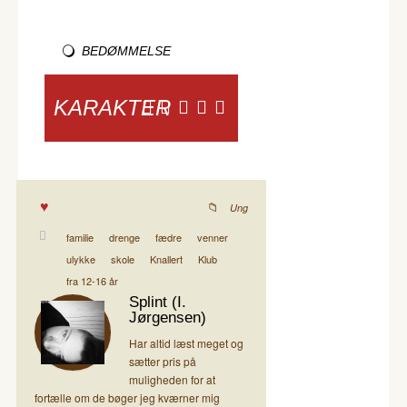
BEDØMMELSE
KARAKTER
Ung
familie
drenge
fædre
venner
ulykke
skole
Knallert
Klub
fra 12-16 år
Splint (I.
Jørgensen)
Har altid læst meget og
sætter pris på
muligheden for at
fortælle om de bøger jeg kværner mig