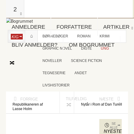
2
ANMELDERE
FORFATTERE
ARTIKLER
BØRNEBØGER
ROMAN
KRIMI
KIG
BLIV ANMELDER?
OM BOGRUMMET
GRAPHIC NOVEL
DIGTE
UNG
NOVELLER
SCIENCE FICTION
TEGNESERIE
ANDET
LIVSHISTORIER
TILFÆLDIG
FORRIGE
NÆSTE
Republikaneren af
Nytår i Rom af Dan Turéll
Lasse Holm
SE
ALLE
NYESTE