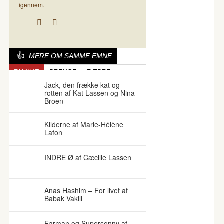
igennem.
MERE OM SAMME EMNE
FAMILIE
DRENGE
FÆDRE
Jack, den frække kat og
rotten af Kat Lassen og Nina
Broen
Kilderne af Marie-Hélène
Lafon
INDRE Ø af Cæcilie Lassen
Anas Hashim – For livet af
Babak Vakili
Farman og Supersonny af