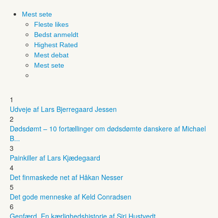
Mest sete
Fleste likes
Bedst anmeldt
Highest Rated
Mest debat
Mest sete
1
Udveje af Lars Bjerregaard Jessen
2
Dødsdømt – 10 fortællinger om dødsdømte danskere af Michael
B...
3
Painkiller af Lars Kjædegaard
4
Det finmaskede net af Håkan Nesser
5
Det gode menneske af Keld Conradsen
6
Genfærd. En kærlighedshistorie af Siri Hustvedt