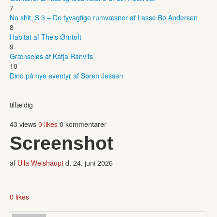
7
No shit, S 3 – De tyvagtige rumvæsner af Lasse Bo Andersen
8
Habitat af Theis Ørntoft
9
Grænseløs af Katja Ranvits
10
Dino på nye eventyr af Søren Jessen
tilfældig
43 views
0 likes
0 kommentarer
Screenshot
af
Ulla Weishaupt
d.
24. juni 2026
0 likes