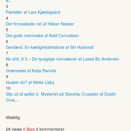
B...
3
Painkiller af Lars Kjædegaard
4
Det finmaskede net af Håkan Nesser
5
Det gode menneske af Keld Conradsen
6
Genfærd. En kærlighedshistorie af Siri Hustvedt
7
No shit, S 3 – De tyvagtige rumvæsner af Lasse Bo Andersen
8
Grænseløs af Katja Ranvits
9
Husker du? af Mette Lisby
10
Slip ud af spillet 2- Mysteriet på Starship Crusader af Dustin
Crus...
tilfældig
28 views
0 likes
0 kommentarer