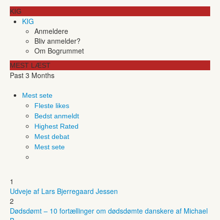
KIG
KIG
Anmeldere
Bliv anmelder?
Om Bogrummet
MEST LÆST
Past 3 Months
Mest sete
Fleste likes
Bedst anmeldt
Highest Rated
Mest debat
Mest sete
1
Udveje af Lars Bjerregaard Jessen
2
Dødsdømt – 10 fortællinger om dødsdømte danskere af Michael