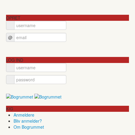
OPRET
@
LOG IND
KIG
Anmeldere
Bliv anmelder?
Om Bogrummet