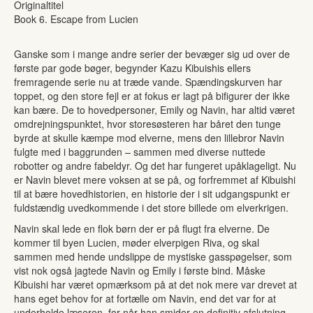
Originaltitel
Book 6. Escape from Lucien
Ganske som i mange andre serier der bevæger sig ud over de
første par gode bøger, begynder Kazu Kibuishis ellers
fremragende serie nu at træde vande. Spændingskurven har
toppet, og den store fejl er at fokus er lagt på bifigurer der ikke
kan bære. De to hovedpersoner, Emily og Navin, har altid været
omdrejningspunktet, hvor storesøsteren har båret den tunge
byrde at skulle kæmpe mod elverne, mens den lillebror Navin
fulgte med i baggrunden – sammen med diverse nuttede
robotter og andre fabeldyr. Og det har fungeret upåklageligt. Nu
er Navin blevet mere voksen at se på, og forfremmet af Kibuishi
til at bære hovedhistorien, en historie der i sit udgangspunkt er
fuldstændig uvedkommende i det store billede om elverkrigen.
Navin skal lede en flok børn der er på flugt fra elverne. De
kommer til byen Lucien, møder elverpigen Riva, og skal
sammen med hende undslippe de mystiske gasspøgelser, som
vist nok også jagtede Navin og Emily i første bind. Måske
Kibuishi har været opmærksom på at det nok mere var drevet at
hans eget behov for at fortælle om Navin, end det var for at
underholde læseren, for når han smider en definitiv afslutning