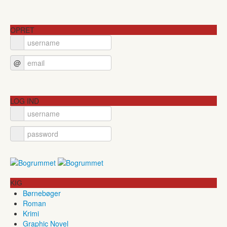
OPRET
@
LOG IND
KIG
Børnebøger
Roman
Krimi
Graphic Novel