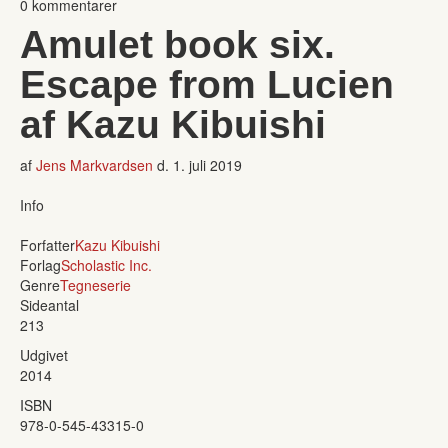
0 kommentarer
Amulet book six.
Escape from Lucien
af Kazu Kibuishi
af
Jens Markvardsen
d.
1. juli 2019
Info
Forfatter
Kazu Kibuishi
Forlag
Scholastic Inc.
Genre
Tegneserie
Sideantal
213
Udgivet
2014
ISBN
978-0-545-43315-0