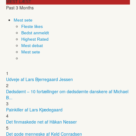
MEST LÆST
Past 3 Months
Mest sete
Fleste likes
Bedst anmeldt
Highest Rated
Mest debat
Mest sete
1
Udveje af Lars Bjerregaard Jessen
2
Dødsdømt – 10 fortællinger om dødsdømte danskere af Michael
B...
3
Painkiller af Lars Kjædegaard
4
Det finmaskede net af Håkan Nesser
5
Det gode menneske af Keld Conradsen