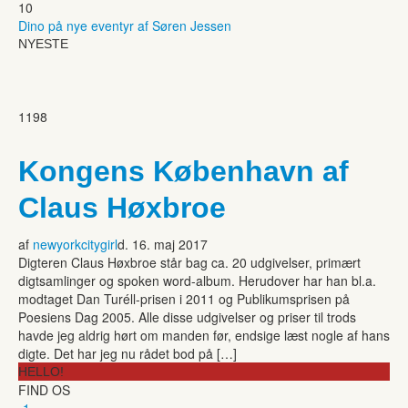
10
Dino på nye eventyr af Søren Jessen
NYESTE
1198
Kongens København af
Claus Høxbroe
af
newyorkcitygirl
d. 16. maj 2017
Digteren Claus Høxbroe står bag ca. 20 udgivelser, primært
digtsamlinger og spoken word-album. Herudover har han bl.a.
modtaget Dan Turéll-prisen i 2011 og Publikumsprisen på
Poesiens Dag 2005. Alle disse udgivelser og priser til trods
havde jeg aldrig hørt om manden før, endsige læst nogle af hans
digte. Det har jeg nu rådet bod på […]
HELLO!
FIND OS
-1