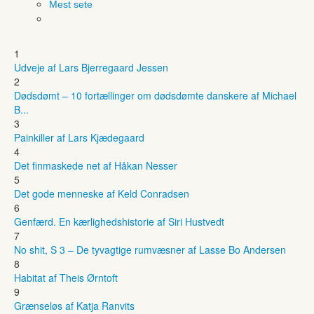
Mest sete
1
Udveje af Lars Bjerregaard Jessen
2
Dødsdømt – 10 fortællinger om dødsdømte danskere af Michael
B...
3
Painkiller af Lars Kjædegaard
4
Det finmaskede net af Håkan Nesser
5
Det gode menneske af Keld Conradsen
6
Genfærd. En kærlighedshistorie af Siri Hustvedt
7
No shit, S 3 – De tyvagtige rumvæsner af Lasse Bo Andersen
8
Habitat af Theis Ørntoft
9
Grænseløs af Katja Ranvits