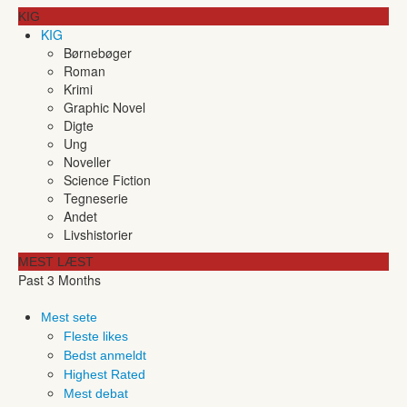
KIG
KIG
Børnebøger
Roman
Krimi
Graphic Novel
Digte
Ung
Noveller
Science Fiction
Tegneserie
Andet
Livshistorier
MEST LÆST
Past 3 Months
Mest sete
Fleste likes
Bedst anmeldt
Highest Rated
Mest debat