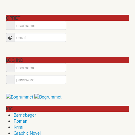
OPRET
@
LOG IND
KIG
Børnebøger
Roman
Krimi
Graphic Novel