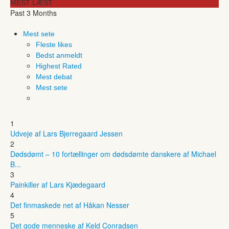
MEST LÆST
Past 3 Months
Mest sete
Fleste likes
Bedst anmeldt
Highest Rated
Mest debat
Mest sete
1
Udveje af Lars Bjerregaard Jessen
2
Dødsdømt – 10 fortællinger om dødsdømte danskere af Michael
B...
3
Painkiller af Lars Kjædegaard
4
Det finmaskede net af Håkan Nesser
5
Det gode menneske af Keld Conradsen