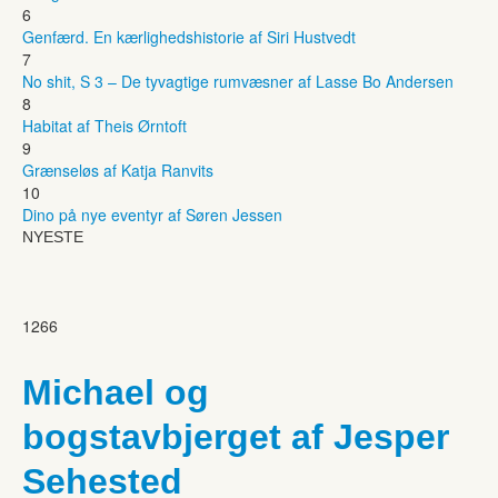
6
Genfærd. En kærlighedshistorie af Siri Hustvedt
7
No shit, S 3 – De tyvagtige rumvæsner af Lasse Bo Andersen
8
Habitat af Theis Ørntoft
9
Grænseløs af Katja Ranvits
10
Dino på nye eventyr af Søren Jessen
NYESTE
1266
Michael og
bogstavbjerget af Jesper
Sehested