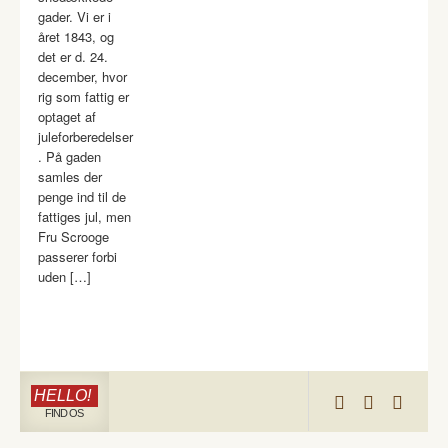
gader. Vi er i
året 1843, og
det er d. 24.
december, hvor
rig som fattig er
optaget af
juleforberedelser
. På gaden
samles der
penge ind til de
fattiges jul, men
Fru Scrooge
passerer forbi
uden […]
HELLO!
FIND OS