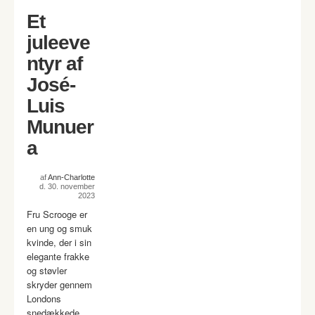
Et
juleeve
ntyr af
José-
Luis
Munuer
a
af
Ann-Charlotte
d. 30. november
2023
Fru Scrooge er
en ung og smuk
kvinde, der i sin
elegante frakke
og støvler
skryder gennem
Londons
snedækkede