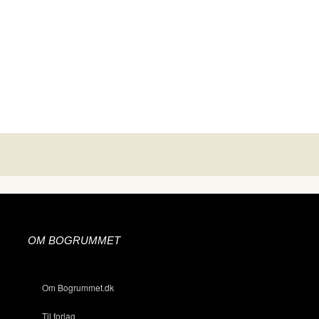
OM BOGRUMMET
Om Bogrummet.dk
Til forlag