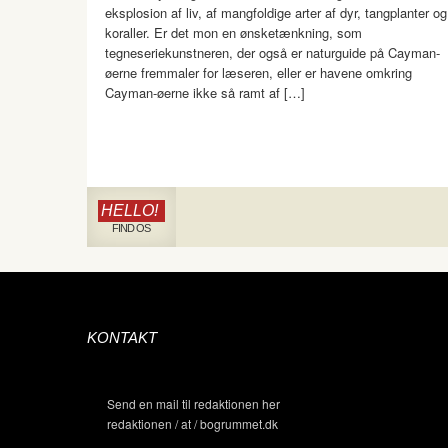
eksplosion af liv, af mangfoldige arter af dyr, tangplanter og
koraller. Er det mon en ønsketænkning, som
tegneseriekunstneren, der også er naturguide på Cayman-
øerne fremmaler for læseren, eller er havene omkring
Cayman-øerne ikke så ramt af […]
HELLO!
FIND OS
KONTAKT
Send en mail til redaktionen her
redaktionen / at / bogrummet.dk