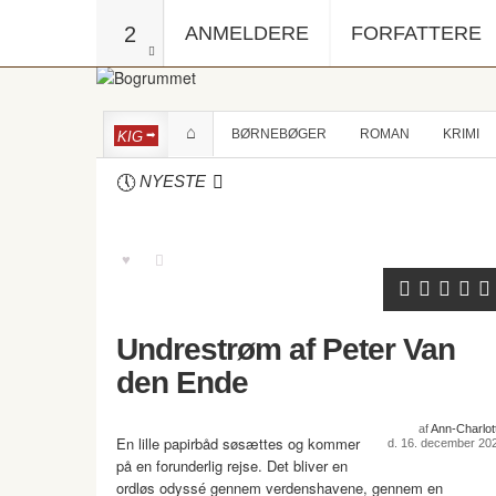
2
ANMELDERE
FORFATTERE
BØRNEBØGER
ROMAN
KRIMI
KIG
NYESTE
Undrestrøm af Peter Van
den Ende
af
Ann-Charlot
En lille papirbåd søsættes og kommer
d. 16. december 20
på en forunderlig rejse. Det bliver en
ordløs odyssé gennem verdenshavene, gennem en