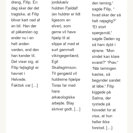
dreng, Filip. En
jordskælv
den terning,”
dag sker der det
huldren Fjeldalf
sagde Filip, ”
tragiske, at Filip
(en huldrer er lidt
hvad sker der så
bliver kørt ned af
ligesom en
helt nøjagtig?”
en bil. Han dør
elver), som
“Et stort
af påkørslen og
gerne vil have
spørgsmål,”
ender nu i en
hjælp til at
sagde Døden og
helt anden
slippe af med et
så ham dybt i
verden, end den
surt gammelt
øjnene. “Mon
han kender til.
vikingegenfærd,
sindet kan klare
Det viser sig, at
Egil
svaret?” “Prøv.”
Filip fejlagtigt er
Skallegrimson.
“Når terningen
havnet i
Til gengæld vil
kastes, så
Helvede.
huldrerne hjælpe
begynder sandet
Faktisk var […]
Toras far med
at løbe.” Filip
hans
kiggede på
arkæologiske
Satina, der
arbejde. Blay
rystede på
skriver godt, […]
hovedet for at
vise, at hun
heller ikke
forstod. […]