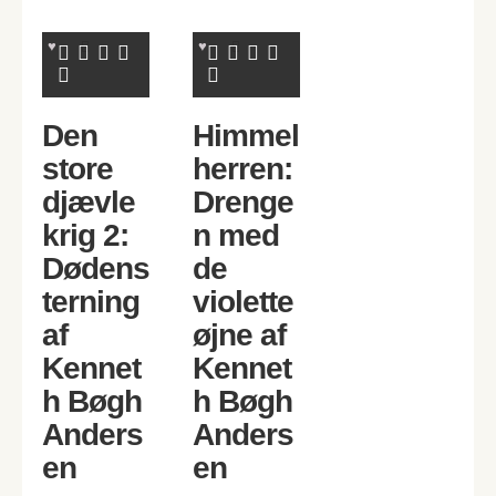
Den
Himmel
store
herren:
djævle
Drenge
krig 2:
n med
Dødens
de
terning
violette
af
øjne af
Kennet
Kennet
h Bøgh
h Bøgh
Anders
Anders
en
en