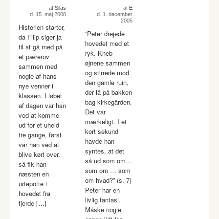
af
Silas
af
E
d. 15. maj 2008
d. 1. december
2005
Historien starter,
“Peter drejede
da Filip siger ja
hovedet med et
til at gå med på
ryk. Kneb
et pærerov
øjnene sammen
sammen med
og stirrede mod
nogle af hans
den gamle ruin,
nye venner i
der lå på bakken
klassen. I løbet
bag kirkegården.
af dagen var han
Det var
ved at komme
mærkeligt. I et
ud for et uheld
kort sekund
tre gange, først
havde han
var han ved at
syntes, at det
blive kørt over,
så ud som om…
så fik han
som om … som
næsten en
om hvad?” (s. 7)
urtepotte i
Peter har en
hovedet fra
livlig fantasi.
fjerde […]
Måske nogle