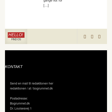
gange lidt for
[…]
HELLO!
FIND OS
KONTAKT
Send en mail til redaktionen her
redaktionen / at / bogrummet.dk
Postadresse:
Bogrummet.dk
Dr. Louisesvej 1