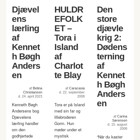
Djævel
HULDR
Den
ens
EFOLK
store
lærling
ET –
djævle
af
Tora i
krig 2:
Kennet
Island
Dødens
h Bøgh
af
terning
Anders
Charlot
af
en
te Blay
Kennet
h Bøgh
af
Betina
af
Caracasia
Anders
Christiansen
d. 22. september
d. 24. april 2023
2008
en
Kenneth Bøgh
Tora er på Island
Andersens bog
med sin far og
Djævelens
lillebroderen
af
Carina
Sørensen
lærling handler
Gorm. Hun
d. 15. august
om den
møder under et
2008
godhjertede
mystisk
“Når du kaster