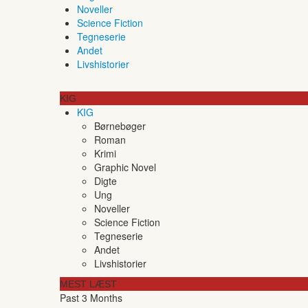
Noveller
Science Fiction
Tegneserie
Andet
Livshistorier
KIG
KIG
Børnebøger
Roman
Krimi
Graphic Novel
Digte
Ung
Noveller
Science Fiction
Tegneserie
Andet
Livshistorier
MEST LÆST
Past 3 Months