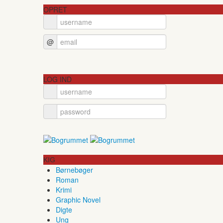
OPRET
@
LOG IND
KIG
Børnebøger
Roman
Krimi
Graphic Novel
Digte
Ung