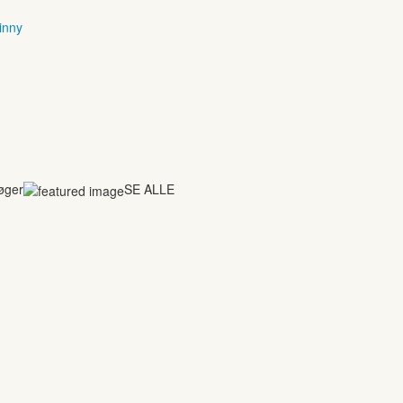
inny
bøger
SE ALLE