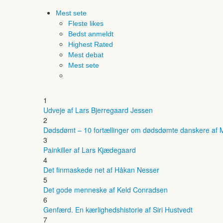
Mest sete
Fleste likes
Bedst anmeldt
Highest Rated
Mest debat
Mest sete
1
Udveje af Lars Bjerregaard Jessen
2
Dødsdømt – 10 fortællinger om dødsdømte danskere af M
3
Painkiller af Lars Kjædegaard
4
Det finmaskede net af Håkan Nesser
5
Det gode menneske af Keld Conradsen
6
Genfærd. En kærlighedshistorie af Siri Hustvedt
7