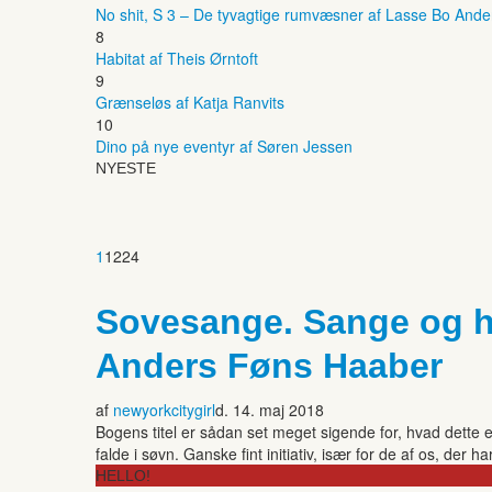
No shit, S 3 – De tyvagtige rumvæsner af Lasse Bo And
8
Habitat af Theis Ørntoft
9
Grænseløs af Katja Ranvits
10
Dino på nye eventyr af Søren Jessen
NYESTE
1
1224
Sovesange. Sange og his
Anders Føns Haaber
af
newyorkcitygirl
d. 14. maj 2018
Bogens titel er sådan set meget sigende for, hvad dette er
falde i søvn. Ganske fint initiativ, især for de af os, de
HELLO!