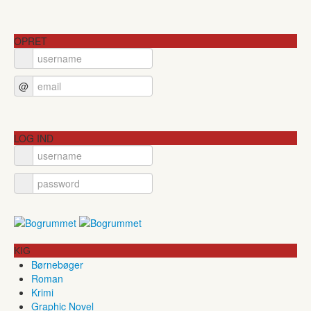
OPRET
@
LOG IND
KIG
Børnebøger
Roman
Krimi
Graphic Novel