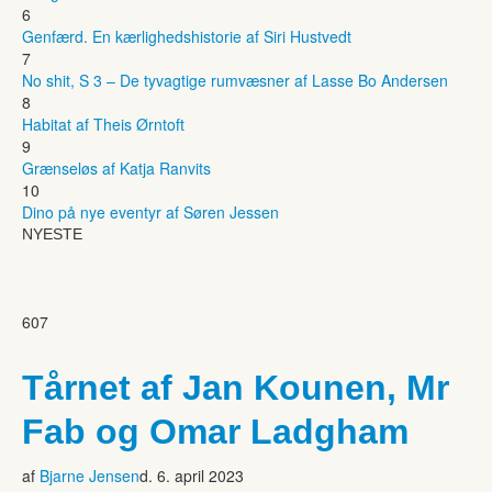
6
Genfærd. En kærlighedshistorie af Siri Hustvedt
7
No shit, S 3 – De tyvagtige rumvæsner af Lasse Bo Andersen
8
Habitat af Theis Ørntoft
9
Grænseløs af Katja Ranvits
10
Dino på nye eventyr af Søren Jessen
NYESTE
607
Tårnet af Jan Kounen, Mr
Fab og Omar Ladgham
af
Bjarne Jensen
d. 6. april 2023