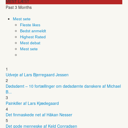
MEST LÆST
Past 3 Months
Mest sete
Fleste likes
Bedst anmeldt
Highest Rated
Mest debat
Mest sete
1
Udveje af Lars Bjerregaard Jessen
2
Dødsdømt – 10 fortællinger om dødsdømte danskere af Michael
B...
3
Painkiller af Lars Kjædegaard
4
Det finmaskede net af Håkan Nesser
5
Det gode menneske af Keld Conradsen