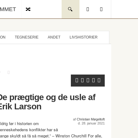
UMMET
ION
TEGNESERIE
ANDET
LIVSHISTORIER
De prægtige og de usle af
Erik Larson
af
Christian Møgeltoft
ldrig før i historien om
d. 28. januar 2021
enneskehedens konflikter har så
ange skyldt så få så meget.” – Winston Churchill For alle,