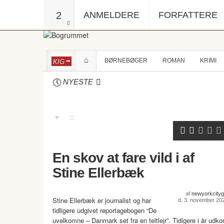
2
ANMELDERE
FORFATTERE
BØRNEBØGER
ROMAN
KRIMI
KIG
NYESTE
En skov at fare vild i af
Stine Ellerbæk
af
newyorkcitygi
Stine Ellerbæk er journalist og har
d. 3. november 20
tidligere udgivet reportagebogen “De
uvelkomne – Danmark set fra en teltlejr”. Tidigere i år udk