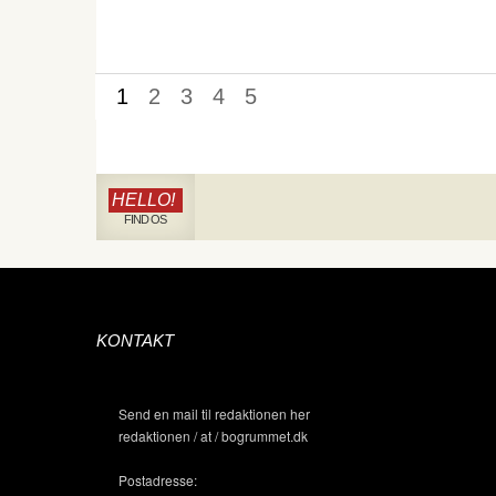
1
2
3
4
5
HELLO!
FIND OS
KONTAKT
Send en mail til redaktionen her
redaktionen / at / bogrummet.dk
Postadresse: