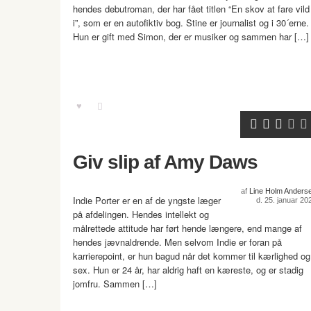
hendes debutroman, der har fået titlen “En skov at fare vild
i”, som er en autofiktiv bog. Stine er journalist og i 30´erne.
Hun er gift med Simon, der er musiker og sammen har […]
Giv slip af Amy Daws
af
Line Holm Anders
Indie Porter er en af de yngste læger
d. 25. januar 20
på afdelingen. Hendes intellekt og
målrettede attitude har ført hende længere, end mange af
hendes jævnaldrende. Men selvom Indie er foran på
karrierepoint, er hun bagud når det kommer til kærlighed og
sex. Hun er 24 år, har aldrig haft en kæreste, og er stadig
jomfru. Sammen […]