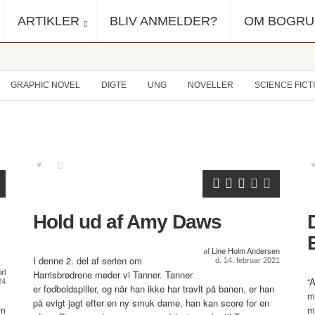
ARTIKLER
BLIV ANMELDER?
OM BOGR
GRAPHIC NOVEL
DIGTE
UNG
NOVELLER
SCIENCE FICT
Hold ud af Amy Daws
af
Line Holm Andersen
I denne 2. del af serien om
d. 14. februar 2021
rl
Harrisbrødrene møder vi Tanner. Tanner
“A
24
er fodboldspiller, og når han ikke har travlt på banen, er han
m
på evigt jagt efter en ny smuk dame, han kan score for en
om
m