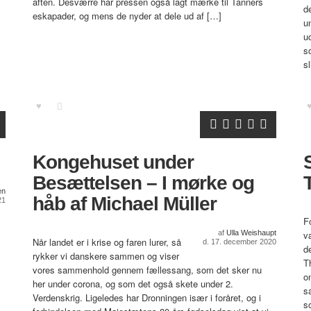
aften. Desværre har pressen også lagt mærke til Tanners
d
eskapader, og mens de nyder at dele ud af […]
u
u
s
sl
Kongehuset under
Besættelsen – I mørke og
en
håb af Michael Müller
21
F
af
Ulla Weishaupt
væ
Når landet er i krise og faren lurer, så
d. 17. december 2020
d
rykker vi danskere sammen og viser
T
vores sammenhold gennem fællessang, som det sker nu
o
her under corona, og som det også skete under 2.
s
Verdenskrig. Ligeledes har Dronningen især i foråret, og i
s