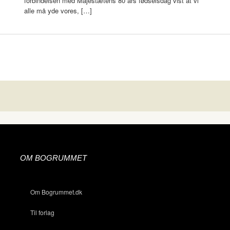
forbindelsen med Majestætens 80 års fødselsdag vist at vi
alle må yde vores, […]
OM BOGRUMMET
Om Bogrummet.dk
Til forlag