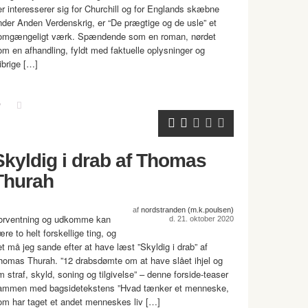
er interesserer sig for Churchill og for Englands skæbne
nder Anden Verdenskrig, er “De prægtige og de usle” et
omgængeligt værk. Spændende som en roman, nørdet
om en afhandling, fyldt med faktuelle oplysninger og
ibrige […]
Skyldig i drab af Thomas
Thurah
af
nordstranden (m.k.poulsen)
orventning og udkomme kan
d. 21. oktober 2020
re to helt forskellige ting, og
et må jeg sande efter at have læst ”Skyldig i drab” af
homas Thurah. ”12 drabsdømte om at have slået ihjel og
m straf, skyld, soning og tilgivelse” – denne forside-teaser
ammen med bagsidetekstens ”Hvad tænker et menneske,
om har taget et andet menneskes liv […]