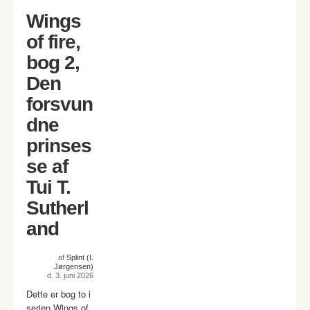
Wings
of fire,
bog 2,
Den
forsvun
dne
prinses
se af
Tui T.
Sutherl
and
af
Splint (I.
Jørgensen)
d. 3. juni 2026
Dette er bog to i
serien Wings of