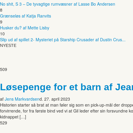
No shit, S 3 – De tyvagtige rumvæsner af Lasse Bo Andersen
8
Grænseløs af Katja Ranvits
9
Husker du? af Mette Lisby
10
Slip ud af spillet 2- Mysteriet på Starship Crusader af Dustin Crus...
NYESTE
509
Løsepenge for et barn af Je
af
Jens Markvardsen
d. 27. april 2023
Historien starter så brat at man føler sig som en pick-up-mål der droppe
forvirrende, for fra første bind ved vi at Gil leder efter sin forsvundne
kidnappet […]
529