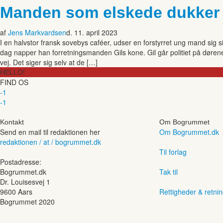
Manden som elskede dukker 
af
Jens Markvardsen
d. 11. april 2023
I en halvstor fransk sovebys caféer, udser en forstyrret ung mand sig 
dag napper han forretningsmanden Gils kone. Gil går politiet på dørene, 
vej. Det siger sig selv at de […]
HELLO!
FIND OS
-1
-1
Kontakt
Om Bogrummet
Send en mail til redaktionen her
Om Bogrummet.dk
redaktionen / at / bogrummet.dk
Til forlag
Postadresse:
Bogrummet.dk
Tak til
Dr. Louisesvej 1
9600 Aars
Rettigheder & retnin
Bogrummet 2020