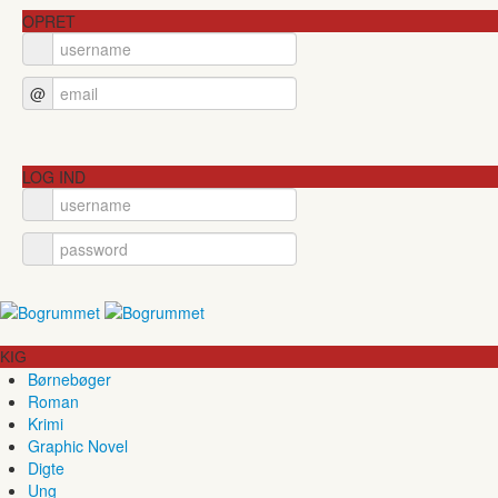
OPRET
@
LOG IND
KIG
Børnebøger
Roman
Krimi
Graphic Novel
Digte
Ung