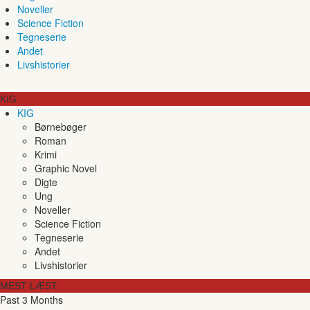
Noveller
Science Fiction
Tegneserie
Andet
Livshistorier
KIG
KIG
Børnebøger
Roman
Krimi
Graphic Novel
Digte
Ung
Noveller
Science Fiction
Tegneserie
Andet
Livshistorier
MEST LÆST
Past 3 Months