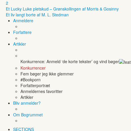
2
Et Lucky Luke pletskud – Grønskollingen af Morris & Gosinny
Et liv langt borte af M. L. Stedman
Anmeldere
Forfattere
Artikler
Konkurrence: Anmeld ‘de korte tekster’ og vind bøger
Konkurrencer
Fem bøger jeg ikke glemmer
#Bookporn
Forfatterportræt
Anmeldernes favoritter
Artikler
Bliv anmelder?
Om Bogrummet
SECTIONS