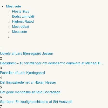
Mest sete
Fleste likes
Bedst anmeldt
Highest Rated
Mest debat
Mest sete
1
Udveje af Lars Bjerregaard Jessen
2
Dødsdømt – 10 fortællinger om dødsdømte danskere af Michael B...
3
Painkiller af Lars Kjædegaard
4
Det finmaskede net af Håkan Nesser
5
Det gode menneske af Keld Conradsen
6
Genfærd. En kærlighedshistorie af Siri Hustvedt
7