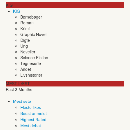
KIG
KIG
Børnebøger
Roman
Krimi
Graphic Novel
Digte
Ung
Noveller
Science Fiction
Tegneserie
Andet
Livshistorier
MEST LÆST
Past 3 Months
Mest sete
Fleste likes
Bedst anmeldt
Highest Rated
Mest debat