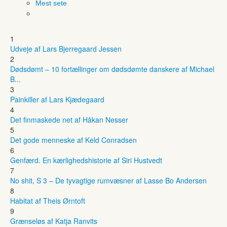
Mest sete
1
Udveje af Lars Bjerregaard Jessen
2
Dødsdømt – 10 fortællinger om dødsdømte danskere af Michael
B...
3
Painkiller af Lars Kjædegaard
4
Det finmaskede net af Håkan Nesser
5
Det gode menneske af Keld Conradsen
6
Genfærd. En kærlighedshistorie af Siri Hustvedt
7
No shit, S 3 – De tyvagtige rumvæsner af Lasse Bo Andersen
8
Habitat af Theis Ørntoft
9
Grænseløs af Katja Ranvits