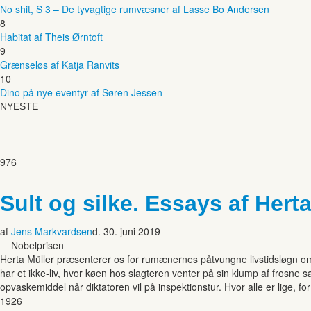
No shit, S 3 – De tyvagtige rumvæsner af Lasse Bo Andersen
8
Habitat af Theis Ørntoft
9
Grænseløs af Katja Ranvits
10
Dino på nye eventyr af Søren Jessen
NYESTE
976
Sult og silke. Essays af Hert
af
Jens Markvardsen
d. 30. juni 2019
Nobelprisen
Herta Müller præsenterer os for rumænernes påtvungne livstidsløgn om 
har et ikke-liv, hvor køen hos slagteren venter på sin klump af fro
opvaskemiddel når diktatoren vil på inspektionstur. Hvor alle er lige, fo
1926