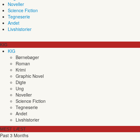
Noveller
Science Fiction
Tegneserie
Andet
Livshistorier
KIG
KIG
Børnebøger
Roman
Krimi
Graphic Novel
Digte
Ung
Noveller
Science Fiction
Tegneserie
Andet
Livshistorier
MEST LÆST
Past 3 Months