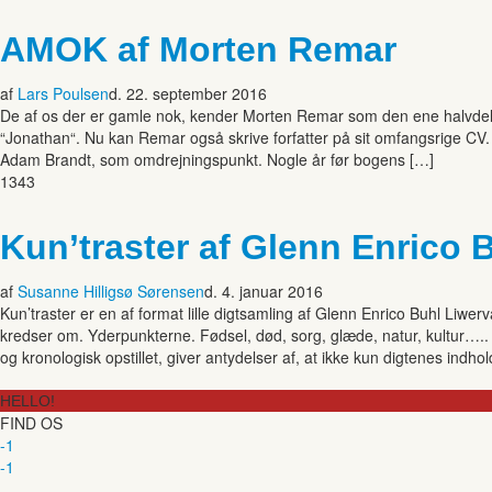
AMOK af Morten Remar
af
Lars Poulsen
d. 22. september 2016
De af os der er gamle nok, kender Morten Remar som den ene halvdel 
“Jonathan“. Nu kan Remar også skrive forfatter på sit omfangsrige 
Adam Brandt, som omdrejningspunkt. Nogle år før bogens […]
1343
Kun’traster af Glenn Enrico B
af
Susanne Hilligsø Sørensen
d. 4. januar 2016
Kun’traster er en af format lille digtsamling af Glenn Enrico Buhl Liwerv
kredser om. Yderpunkterne. Fødsel, død, sorg, glæde, natur, kultur….. A
og kronologisk opstillet, giver antydelser af, at ikke kun digtenes indhol
HELLO!
FIND OS
-1
-1