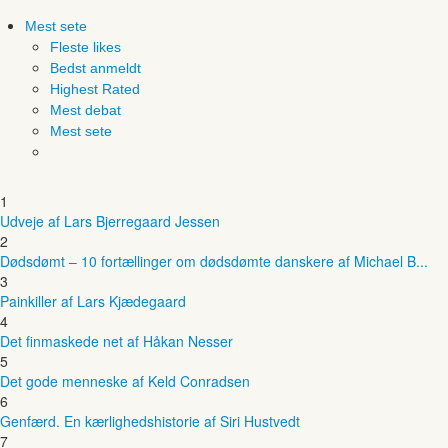
Mest sete
Fleste likes
Bedst anmeldt
Highest Rated
Mest debat
Mest sete
1
Udveje af Lars Bjerregaard Jessen
2
Dødsdømt – 10 fortællinger om dødsdømte danskere af Michael B...
3
Painkiller af Lars Kjædegaard
4
Det finmaskede net af Håkan Nesser
5
Det gode menneske af Keld Conradsen
6
Genfærd. En kærlighedshistorie af Siri Hustvedt
7