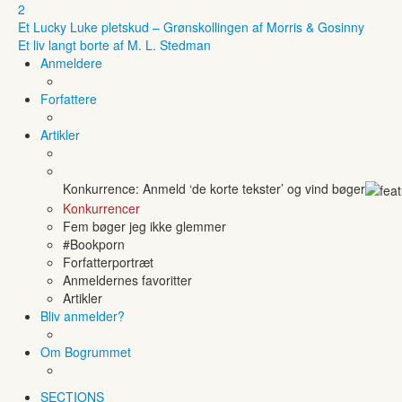
2
Et Lucky Luke pletskud – Grønskollingen af Morris & Gosinny
Et liv langt borte af M. L. Stedman
Anmeldere
Forfattere
Artikler
Konkurrence: Anmeld ‘de korte tekster’ og vind bøger
Konkurrencer
Fem bøger jeg ikke glemmer
#Bookporn
Forfatterportræt
Anmeldernes favoritter
Artikler
Bliv anmelder?
Om Bogrummet
SECTIONS