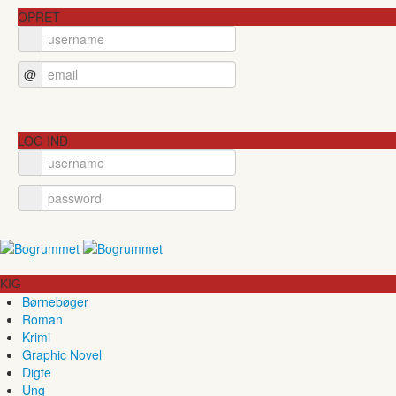
OPRET
@
LOG IND
KIG
Børnebøger
Roman
Krimi
Graphic Novel
Digte
Ung