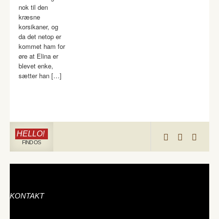
nok til den
kræsne
korsikaner, og
da det netop er
kommet ham for
øre at Elina er
blevet enke,
sætter han […]
HELLO!
FIND OS
KONTAKT