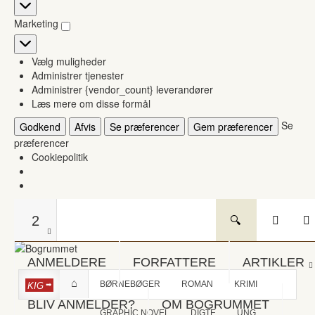
Statistikker
Marketing
Marketing
Vælg muligheder
Administrer tjenester
Administrer {vendor_count} leverandører
Læs mere om disse formål
Se
Godkend
Afvis
Se præferencer
Gem præferencer
præferencer
Cookiepolitik
2
ANMELDERE
FORFATTERE
ARTIKLER
BØRNEBØGER
ROMAN
KRIMI
KIG
BLIV ANMELDER?
OM BOGRUMMET
GRAPHIC NOVEL
DIGTE
UNG