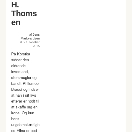
H.
Thoms
en
af
Jens
Markvardsen
d. 27. oktober
2015
På Korsika
sidder den
aldrende
levemand,
storsmugler og
bandit Philomeo
Bracci og indser
at han i sit livs
efterår er nødt til
at skaffe sig en
kone. Og kun
hans
ungdomskærligh
ed Elina er god