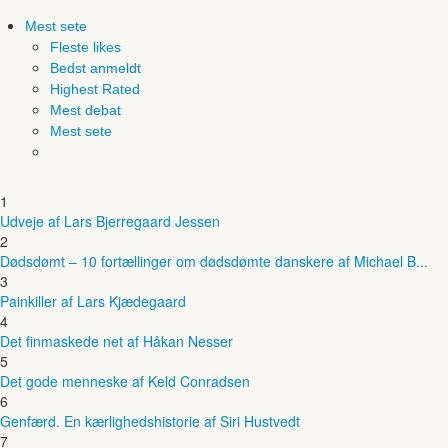
Mest sete
Fleste likes
Bedst anmeldt
Highest Rated
Mest debat
Mest sete
1
Udveje af Lars Bjerregaard Jessen
2
Dødsdømt – 10 fortællinger om dødsdømte danskere af Michael B...
3
Painkiller af Lars Kjædegaard
4
Det finmaskede net af Håkan Nesser
5
Det gode menneske af Keld Conradsen
6
Genfærd. En kærlighedshistorie af Siri Hustvedt
7