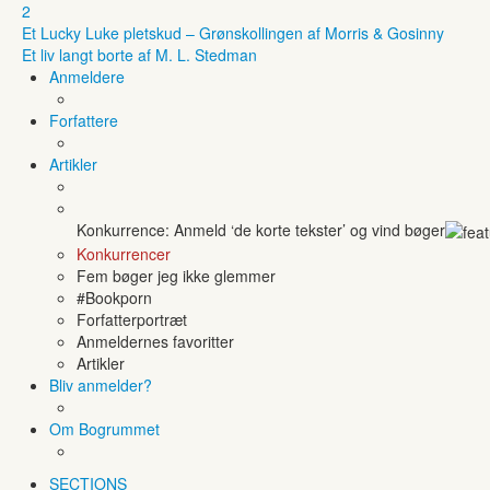
2
Et Lucky Luke pletskud – Grønskollingen af Morris & Gosinny
Et liv langt borte af M. L. Stedman
Anmeldere
Forfattere
Artikler
Konkurrence: Anmeld ‘de korte tekster’ og vind bøger
Konkurrencer
Fem bøger jeg ikke glemmer
#Bookporn
Forfatterportræt
Anmeldernes favoritter
Artikler
Bliv anmelder?
Om Bogrummet
SECTIONS