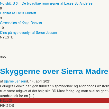
No shit, S 3 – De tyvagtige rumvæsner af Lasse Bo Andersen
8
Habitat af Theis Ørntoft
9
Grænseløs af Katja Ranvits
10
Dino på nye eventyr af Søren Jessen
NYESTE
965
Skyggerne over Sierra Madre
af
Bjarne Jensen
d. 14. april 2021
Forlaget E-voke har igen fundet en spændende og anderledes westerns
til at være udgivet af det belgiske BD Must forlag, og man skal se god
utraditionelt for en […]
HELLO!
FIND OS