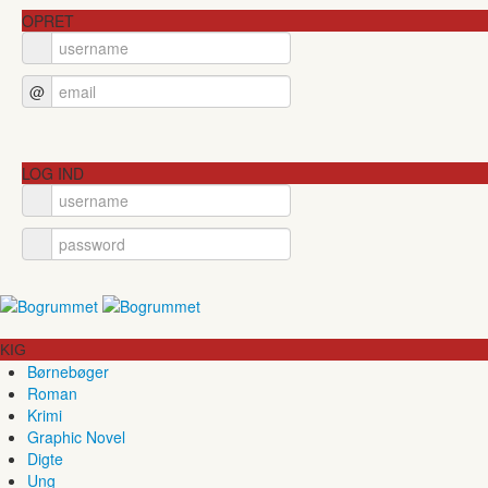
OPRET
@
LOG IND
KIG
Børnebøger
Roman
Krimi
Graphic Novel
Digte
Ung