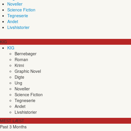
Noveller
Science Fiction
Tegneserie
Andet
Livshistorier
KIG
KIG
Børnebøger
Roman
Krimi
Graphic Novel
Digte
Ung
Noveller
Science Fiction
Tegneserie
Andet
Livshistorier
MEST LÆST
Past 3 Months