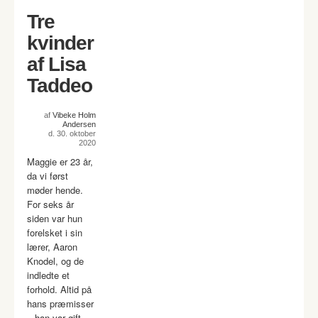
Tre
kvinder
af Lisa
Taddeo
af
Vibeke Holm
Andersen
d. 30. oktober
2020
Maggie er 23 år,
da vi først
møder hende.
For seks år
siden var hun
forelsket i sin
lærer, Aaron
Knodel, og de
indledte et
forhold. Altid på
hans præmisser
– han var gift,