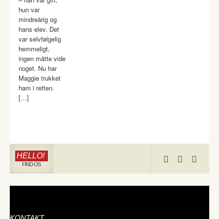
hun var
mindreårig og
hans elev. Det
var selvfølgelig
hemmeligt,
ingen måtte vide
noget. Nu har
Maggie trukket
ham i retten.
[…]
HELLO!
FIND OS
KONTAKT