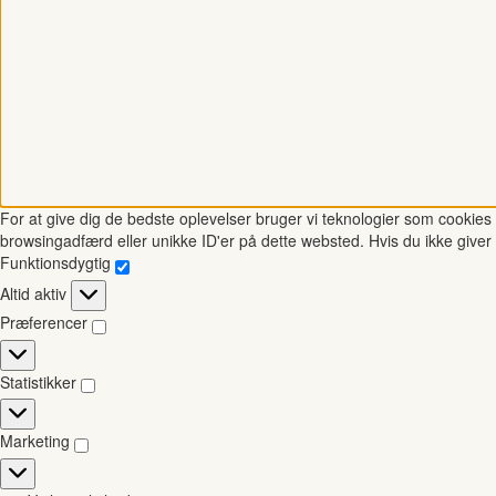
For at give dig de bedste oplevelser bruger vi teknologier som cookies t
browsingadfærd eller unikke ID'er på dette websted. Hvis du ikke giver 
Funktionsdygtig
Funktionsdygtig
Altid aktiv
Præferencer
Præferencer
Statistikker
Statistikker
Marketing
Marketing