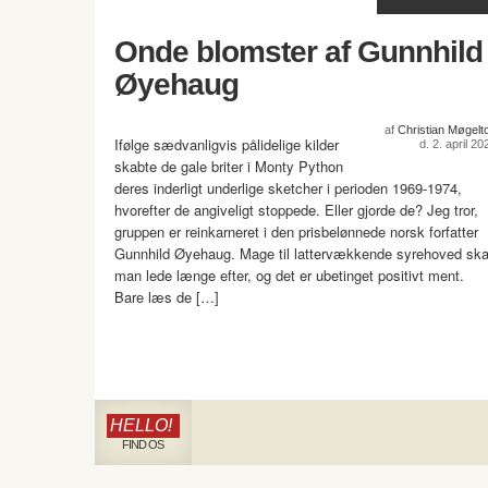
Onde blomster af Gunnhild
Øyehaug
af
Christian Møgelto
Ifølge sædvanligvis pålidelige kilder
d. 2. april 20
skabte de gale briter i Monty Python
deres inderligt underlige sketcher i perioden 1969-1974,
hvorefter de angiveligt stoppede. Eller gjorde de? Jeg tror,
gruppen er reinkarneret i den prisbelønnede norsk forfatter
Gunnhild Øyehaug. Mage til lattervækkende syrehoved ska
man lede længe efter, og det er ubetinget positivt ment.
Bare læs de […]
HELLO!
FIND OS