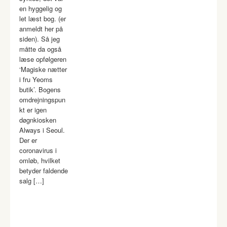
en hyggelig og
let læst bog. (er
anmeldt her på
siden). Så jeg
måtte da også
læse opfølgeren
‘Magiske nætter
i fru Yeoms
butik’. Bogens
omdrejningspun
kt er igen
døgnkiosken
Always i Seoul.
Der er
coronavirus i
omløb, hvilket
betyder faldende
salg […]