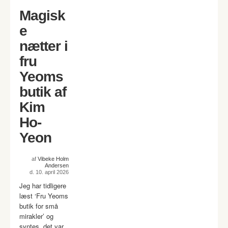
Magisk
e
nætter i
fru
Yeoms
butik af
Kim
Ho-
Yeon
af
Vibeke Holm
Andersen
d. 10. april 2026
Jeg har tidligere
læst ‘Fru Yeoms
butik for små
mirakler’ og
syntes, det var