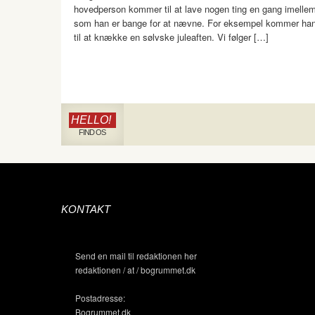
hovedperson kommer til at lave nogen ting en gang imelle
som han er bange for at nævne. For eksempel kommer ha
til at knække en sølvske juleaften. Vi følger […]
HELLO!
FIND OS
KONTAKT
Send en mail til redaktionen her
redaktionen / at / bogrummet.dk
Postadresse:
Bogrummet.dk