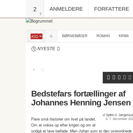
2
ANMELDERE
FORFATTERE
BØRNEBØGER
ROMAN
KRIMI
KIG
NYESTE
Bedstefars fortællinger af
Johannes Henning Jensen
af
Splint (I. Jørgense
Flere små historier om livet på landet.
d. 7. december 20
Om at vokse op efter krigen og om at
undgå at lave ballade. Men Johan som er den overordnede