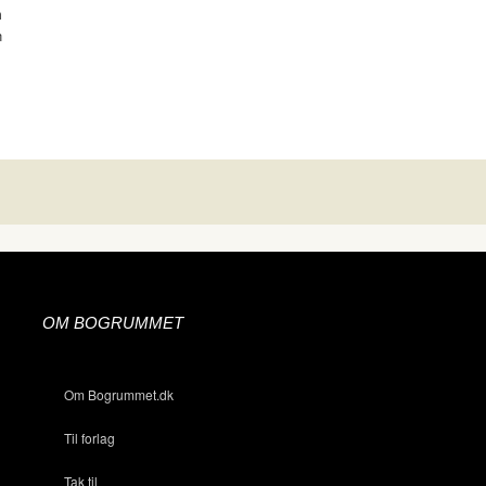
m
n
OM BOGRUMMET
Om Bogrummet.dk
Til forlag
Tak til