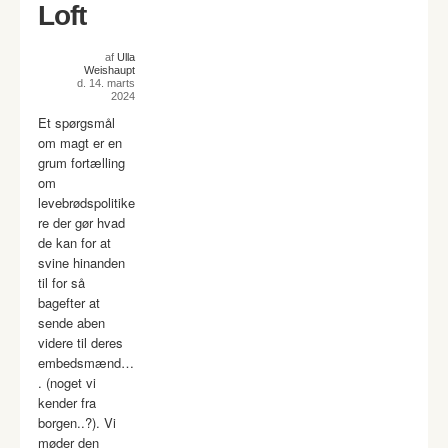
Loft
af
Ulla
Weishaupt
d. 14. marts
2024
Et spørgsmål
om magt er en
grum fortælling
om
levebrødspolitike
re der gør hvad
de kan for at
svine hinanden
til for så
bagefter at
sende aben
videre til deres
embedsmænd…
. (noget vi
kender fra
borgen..?). Vi
møder den