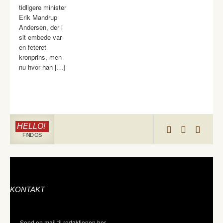
tidligere minister
Erik Mandrup
Andersen, der i
sit embede var
en feteret
kronprins, men
nu hvor han […]
HELLO!
FIND OS
KONTAKT
Send en mail til redaktionen her