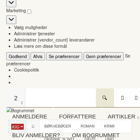
Statistikker
Marketing
Marketing
Vælg muligheder
Administrer tjenester
Administrer {vendor_count} leverandører
Læs mere om disse formål
Se
Godkend
Afvis
Se præferencer
Gem præferencer
præferencer
Cookiepolitik
2
ANMELDERE
FORFATTERE
ARTIKLER
BØRNEBØGER
ROMAN
KRIMI
KIG
BLIV ANMELDER?
OM BOGRUMMET
GRAPHIC NOVEL
DIGTE
UNG