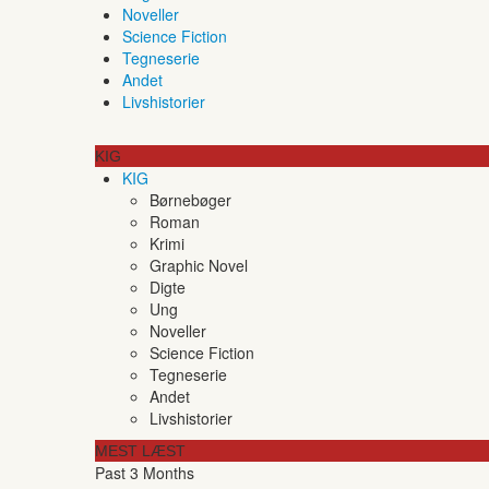
Noveller
Science Fiction
Tegneserie
Andet
Livshistorier
KIG
KIG
Børnebøger
Roman
Krimi
Graphic Novel
Digte
Ung
Noveller
Science Fiction
Tegneserie
Andet
Livshistorier
MEST LÆST
Past 3 Months