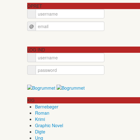
OPRET
@
LOG IND
KIG
Børnebøger
Roman
Krimi
Graphic Novel
Digte
Ung