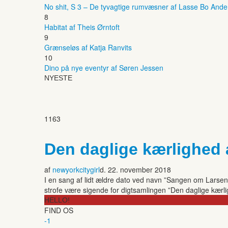
No shit, S 3 – De tyvagtige rumvæsner af Lasse Bo And
8
Habitat af Theis Ørntoft
9
Grænseløs af Katja Ranvits
10
Dino på nye eventyr af Søren Jessen
NYESTE
1163
Den daglige kærlighed 
af
newyorkcitygirl
d. 22. november 2018
I en sang af lidt ældre dato ved navn ”Sangen om Larsen” l
strofe være sigende for digtsamlingen ”Den daglige kærli
HELLO!
FIND OS
-1