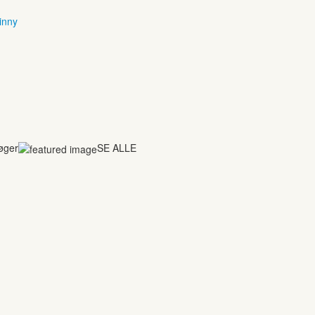
inny
bøger
SE ALLE