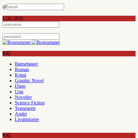
@
LOG IND
KIG
Børnebøger
Roman
Krimi
Graphic Novel
Digte
Ung
Noveller
Science Fiction
Tegneserie
Andet
Livshistorier
KIG