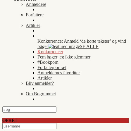
Anmeldere
Forfattere
Artikler
Konkurrence: Anmeld ‘de korte tekster’ og vind
bøger
SE ALLE
Konkurrencer
Fem bøger jeg ikke glemmer
#Bookporn
Forfatterportræt
Anmeldernes favoritter
Artikler
Bliv anmelder?
Om Bogrummet
OPRET