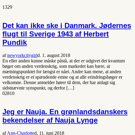
1329
Det kan ikke ske i Danmark. Jødernes
flugt til Sverige 1943 af Herbert
Pundik
af
newyorkcitygirl
d. 1. august 2018
En eller anden kunne måske påstå, at der er udgivet det kvantum
bøger om anden verdenskrig, som markedet kan bære, at
mætningspunktet for længst er nået. Andre kan mene, at anden
verdenskrig er et spændende emne og at alle erindringsbøger er
velkomne. Denne anmelder hører til dem, der har anlagt sig
sidstnævnte synspunkt, og derfor […]
0
2810
Jeg er Nauja. En grønlandsdanskers
bekendelser af Nauja Lynge
af
Ann-Charlotte
d. 11. juni 2018