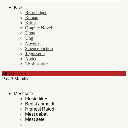
KIG
Børnebøger
Roman
Krimi
Graphic Novel
Digte
Ung
Noveller
Science Fiction
Tegneserie
Andet
Livshistorier
MEST LÆST
Past 3 Months
Mest sete
Fleste likes
Bedst anmeldt
Highest Rated
Mest debat
Mest sete