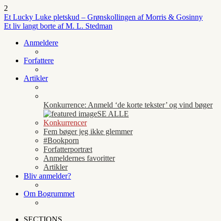
2
Et Lucky Luke pletskud – Grønskollingen af Morris & Gosinny
Et liv langt borte af M. L. Stedman
Anmeldere
Forfattere
Artikler
Konkurrence: Anmeld ‘de korte tekster’ og vind bøger
SE ALLE
Konkurrencer
Fem bøger jeg ikke glemmer
#Bookporn
Forfatterportræt
Anmeldernes favoritter
Artikler
Bliv anmelder?
Om Bogrummet
SECTIONS