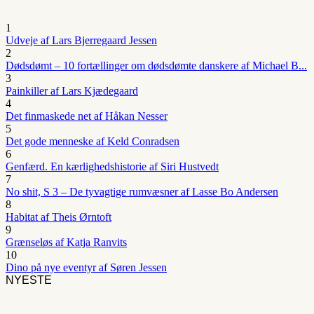
1
Udveje af Lars Bjerregaard Jessen
2
Dødsdømt – 10 fortællinger om dødsdømte danskere af Michael B...
3
Painkiller af Lars Kjædegaard
4
Det finmaskede net af Håkan Nesser
5
Det gode menneske af Keld Conradsen
6
Genfærd. En kærlighedshistorie af Siri Hustvedt
7
No shit, S 3 – De tyvagtige rumvæsner af Lasse Bo Andersen
8
Habitat af Theis Ørntoft
9
Grænseløs af Katja Ranvits
10
Dino på nye eventyr af Søren Jessen
NYESTE