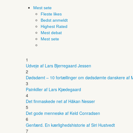
Mest sete
Fleste likes
Bedst anmeldt
Highest Rated
Mest debat
Mest sete
1
Udveje af Lars Bjerregaard Jessen
2
Dødsdømt – 10 fortællinger om dødsdømte danskere af M
3
Painkiller af Lars Kjædegaard
4
Det finmaskede net af Håkan Nesser
5
Det gode menneske af Keld Conradsen
6
Genfærd. En kærlighedshistorie af Siri Hustvedt
7