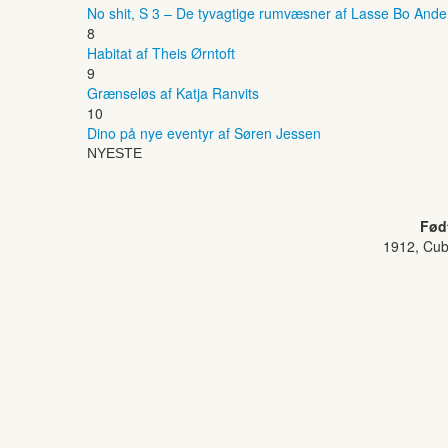
No shit, S 3 – De tyvagtige rumvæsner af Lasse Bo And
8
Habitat af Theis Ørntoft
9
Grænseløs af Katja Ranvits
10
Dino på nye eventyr af Søren Jessen
NYESTE
Fød
1912, Cu