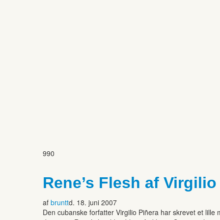
990
Rene’s Flesh af Virgilio
af
bruntt
d. 18. juni 2007
Den cubanske forfatter Virgilio Piñera har skrevet et lil