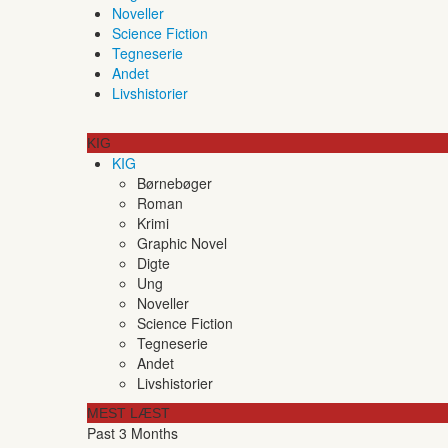
Noveller
Science Fiction
Tegneserie
Andet
Livshistorier
KIG
KIG
Børnebøger
Roman
Krimi
Graphic Novel
Digte
Ung
Noveller
Science Fiction
Tegneserie
Andet
Livshistorier
MEST LÆST
Past 3 Months