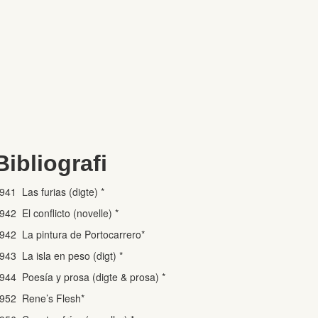
Bibliografi
941 Las furias (digte) *
942 El conflicto (novelle) *
942 La pintura de Portocarrero*
943 La isla en peso (digt) *
944 Poesía y prosa (digte & prosa) *
952 Rene’s Flesh*