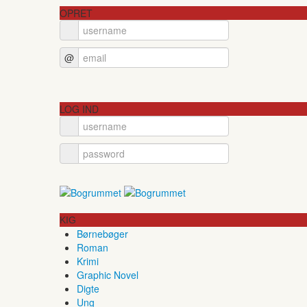
OPRET
@
LOG IND
KIG
Børnebøger
Roman
Krimi
Graphic Novel
Digte
Ung