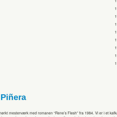
1
1
1
1
1
1
1
1
1
 Piñera
le mørkt mesterværk med romanen “Rene’s Flesh” fra 1984. Vi er i et kaf