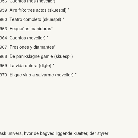
956 Cuentos fríos (noveller) *
959 Aire frío: tres actos (skuespil) *
960 Teatro completo (skuespil) *
963 Pequeñas maniobras*
964 Cuentos (noveller) *
967 Presiones y diamantes*
968 De panikslagne gamle (skuespil)
969 La vida entera (digte) *
970 El que vino a salvarme (noveller) *
kask univers, hvor de bagved liggende kræfter, der styrer