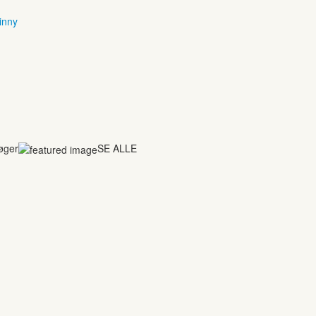
inny
bøger
SE ALLE