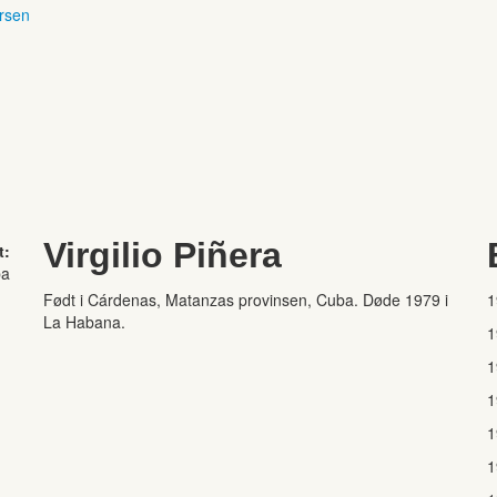
ersen
Virgilio Piñera
t:
ba
Født i Cárdenas, Matanzas provinsen, Cuba. Døde 1979 i
1
La Habana.
1
1
1
1
1