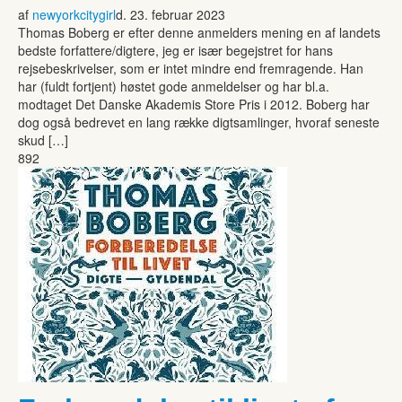
af
newyorkcitygirl
d. 23. februar 2023
Thomas Boberg er efter denne anmelders mening en af landets
bedste forfattere/digtere, jeg er især begejstret for hans
rejsebeskrivelser, som er intet mindre end fremragende. Han
har (fuldt fortjent) høstet gode anmeldelser og har bl.a.
modtaget Det Danske Akademis Store Pris i 2012. Boberg har
dog også bedrevet en lang række digtsamlinger, hvoraf seneste
skud […]
892