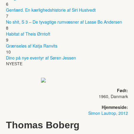
6
Genfærd. En kærlighedshistorie af Siri Hustvedt
7
No shit, S 3 – De tyvagtige rumvæsner af Lasse Bo Andersen
8
Habitat af Theis Ørntoft
9
Grænseløs af Katja Ranvits
10
Dino på nye eventyr af Søren Jessen
NYESTE
Født:
1960, Danmark
Hjemmeside:
Simon Lautrop, 2012
Thomas Boberg