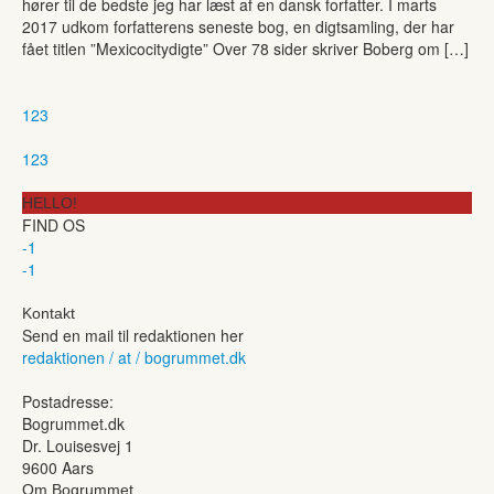
hører til de bedste jeg har læst af en dansk forfatter. I marts
2017 udkom forfatterens seneste bog, en digtsamling, der har
fået titlen ”Mexicocitydigte” Over 78 sider skriver Boberg om […]
1
2
3
1
2
3
HELLO!
FIND OS
-1
-1
Kontakt
Send en mail til redaktionen her
redaktionen / at / bogrummet.dk
Postadresse:
Bogrummet.dk
Dr. Louisesvej 1
9600 Aars
Om Bogrummet