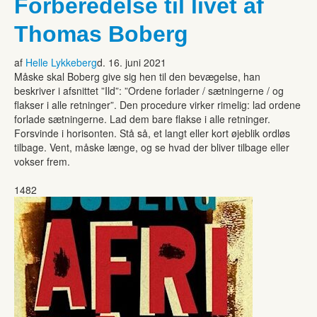
Forberedelse til livet af
Thomas Boberg
af
Helle Lykkeberg
d. 16. juni 2021
Måske skal Boberg give sig hen til den bevægelse, han
beskriver i afsnittet ”Ild”: ”Ordene forlader / sætningerne / og
flakser i alle retninger”. Den procedure virker rimelig: lad ordene
forlade sætningerne. Lad dem bare flakse i alle retninger.
Forsvinde i horisonten. Stå så, et langt eller kort øjeblik ordløs
tilbage. Vent, måske længe, og se hvad der bliver tilbage eller
vokser frem.
1482