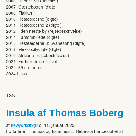
2006 Under uret (noveller)
2007 Gæstebogen (digte)
2008 Flakker
2010 Hesteæderne (digte)
2011 Hesteæderne 2 (digte)
2012 I den næste by (rejsebeskrivelse)
2014 Fantombillede (digte)
2015 Hesteæderne 3: Svanesang (digte)
2017 Mexicocitydigte (digte)
2019 Africana (rejsebeskrivelse)
2021 Forberedelse til livet
2022 69 dæmoner
2024 Insula
1538
Insula af Thomas Boberg
af
newyorkcitygirl
d. 11. januar 2025
Forfatteren Thomas og hans hustru Rebecca har besluttet at