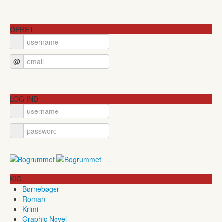
OPRET
@
LOG IND
KIG
Børnebøger
Roman
Krimi
Graphic Novel