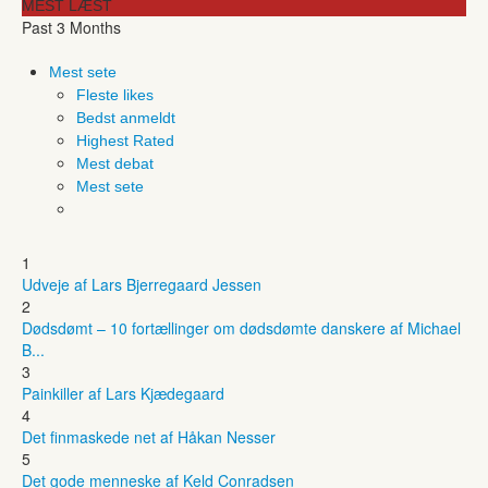
MEST LÆST
Past 3 Months
Mest sete
Fleste likes
Bedst anmeldt
Highest Rated
Mest debat
Mest sete
1
Udveje af Lars Bjerregaard Jessen
2
Dødsdømt – 10 fortællinger om dødsdømte danskere af Michael
B...
3
Painkiller af Lars Kjædegaard
4
Det finmaskede net af Håkan Nesser
5
Det gode menneske af Keld Conradsen