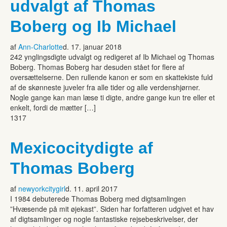
udvalgt af Thomas
Boberg og Ib Michael
af
Ann-Charlotte
d. 17. januar 2018
242 ynglingsdigte udvalgt og redigeret af Ib Michael og Thomas
Boberg. Thomas Boberg har desuden stået for flere af
oversættelserne. Den rullende kanon er som en skattekiste fuld
af de skønneste juveler fra alle tider og alle verdenshjørner.
Nogle gange kan man læse ti digte, andre gange kun tre eller et
enkelt, fordi de mætter […]
1317
Mexicocitydigte af
Thomas Boberg
af
newyorkcitygirl
d. 11. april 2017
I 1984 debuterede Thomas Boberg med digtsamlingen
”Hvæsende på mit øjekast”. Siden har forfatteren udgivet et hav
af digtsamlinger og nogle fantastiske rejsebeskrivelser, der