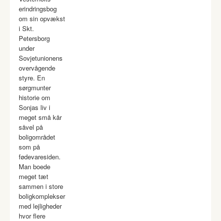
erindringsbog
om sin opvækst
i Skt.
Petersborg
under
Sovjetunionens
overvågende
styre. En
sørgmunter
historie om
Sonjas liv i
meget små kår
såvel på
boligområdet
som på
fødevaresiden.
Man boede
meget tæt
sammen i store
boligkomplekser
med lejligheder
hvor flere