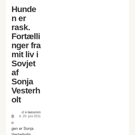
Hunde
n er
rask.
Fortælli
nger fra
mit liv i
Sovjet
af
Sonja
Vesterh
olt
af
e-laeseren
B
d. 29. juni 2011
o
gen er Sonja
Vesterholts