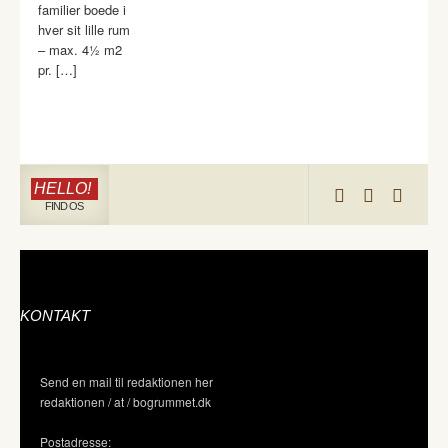
familier boede i
hver sit lille rum
– max. 4½ m2
pr. […]
HELLO!
FIND OS
KONTAKT
Send en mail til redaktionen her
redaktionen / at / bogrummet.dk
Postadresse: