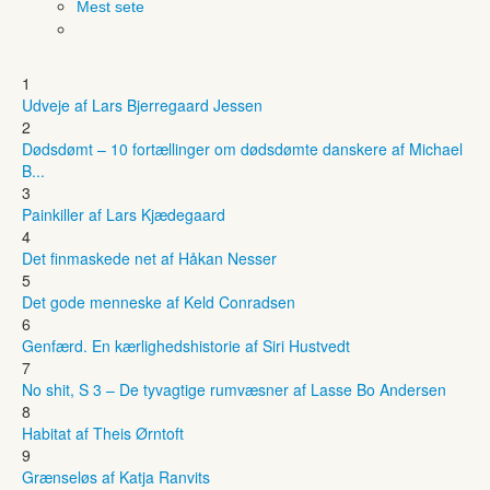
Mest sete
1
Udveje af Lars Bjerregaard Jessen
2
Dødsdømt – 10 fortællinger om dødsdømte danskere af Michael
B...
3
Painkiller af Lars Kjædegaard
4
Det finmaskede net af Håkan Nesser
5
Det gode menneske af Keld Conradsen
6
Genfærd. En kærlighedshistorie af Siri Hustvedt
7
No shit, S 3 – De tyvagtige rumvæsner af Lasse Bo Andersen
8
Habitat af Theis Ørntoft
9
Grænseløs af Katja Ranvits