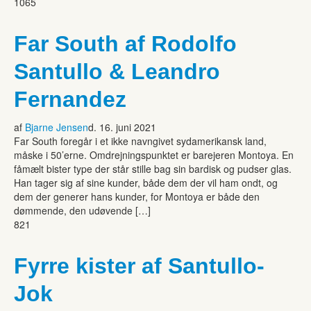
1065
Far South af Rodolfo
Santullo & Leandro
Fernandez
af
Bjarne Jensen
d. 16. juni 2021
Far South foregår i et ikke navngivet sydamerikansk land,
måske i 50’erne. Omdrejningspunktet er barejeren Montoya. En
fåmælt bister type der står stille bag sin bardisk og pudser glas.
Han tager sig af sine kunder, både dem der vil ham ondt, og
dem der generer hans kunder, for Montoya er både den
dømmende, den udøvende […]
821
Fyrre kister af Santullo-
Jok