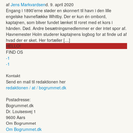
af
Jens Markvardsen
d. 9. april 2020
Engang i 1890’erne støder en skonnert til havn i den lille
engelske havneflække Whitby. Der er kun én ombord,
kaptajnen, som bliver fundet lænket til roret med et kors i
hånden. Død. Andre besætningsmedlemmer er der intet spor af.
Havnemester Holm studerer kaptajnens logbog for at finde ud af
hvad der er sket. Her fortæller […]
HELLO!
FIND OS
-1
-1
Kontakt
Send en mail til redaktionen her
redaktionen / at / bogrummet.dk
Postadresse:
Bogrummet.dk
Dr. Louisesvej 1
9600 Aars
Om Bogrummet
Om Bogrummet.dk