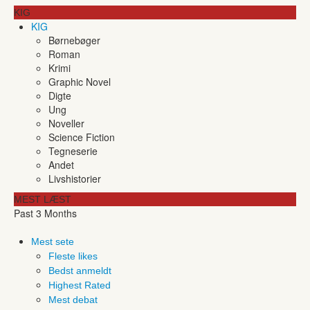
KIG
KIG
Børnebøger
Roman
Krimi
Graphic Novel
Digte
Ung
Noveller
Science Fiction
Tegneserie
Andet
Livshistorier
MEST LÆST
Past 3 Months
Mest sete
Fleste likes
Bedst anmeldt
Highest Rated
Mest debat